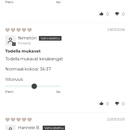
Pieni
Iso
0
0
23/03/2026
Nimetön
Finland
Todella mukavat
Todella mukavat kesäkengät
Normaali kokosi:
36-37
Istuvuus:
Pieni
Iso
0
0
22/03/2025
Hannele B.