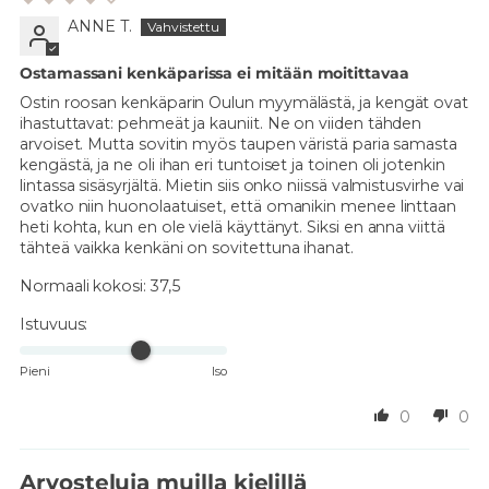
ANNE T.
Ostamassani kenkäparissa ei mitään moitittavaa
Ostin roosan kenkäparin Oulun myymälästä, ja kengät ovat
ihastuttavat: pehmeät ja kauniit. Ne on viiden tähden
arvoiset. Mutta sovitin myös taupen väristä paria samasta
kengästä, ja ne oli ihan eri tuntoiset ja toinen oli jotenkin
lintassa sisäsyrjältä. Mietin siis onko niissä valmistusvirhe vai
ovatko niin huonolaatuiset, että omanikin menee linttaan
heti kohta, kun en ole vielä käyttänyt. Siksi en anna viittä
tähteä vaikka kenkäni on sovitettuna ihanat.
Normaali kokosi:
37,5
Istuvuus:
Pieni
Iso
0
0
Arvosteluja muilla kielillä