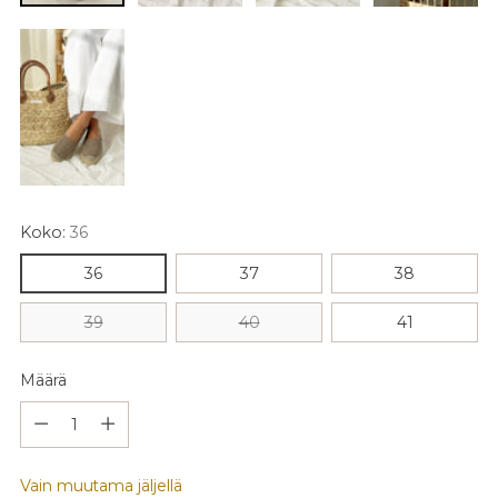
Koko:
36
36
37
38
39
40
41
Määrä
Määrä
Vain muutama jäljellä