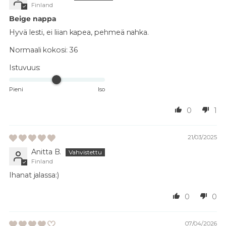
Finland
Beige nappa
Hyvä lesti, ei liian kapea, pehmeä nahka.
Normaali kokosi:
36
Istuvuus:
Pieni
Iso
0
1
21/03/2025
Anitta B.
Finland
Ihanat jalassa:)
0
0
07/04/2026