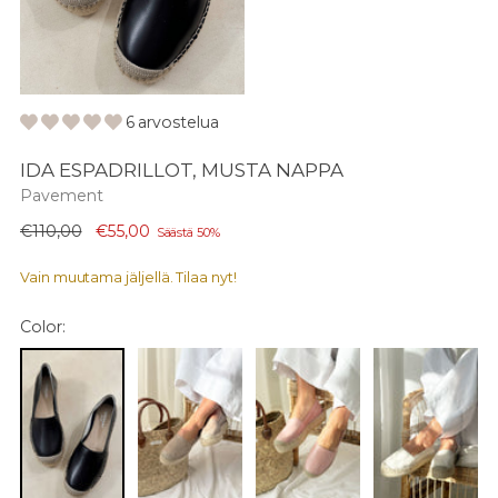
6 arvostelua
IDA ESPADRILLOT, MUSTA NAPPA
Pavement
Normaali
€110,00
€55,00
Säästä 50%
hinta
Vain muutama jäljellä. Tilaa nyt!
Color: