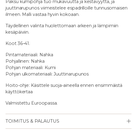
Paksu kumipohja tuo mukavuutta ja kestävyyttä, ja
juuttinarupunos viimeistelee espadrilloille tunnusomaisen
ilmeen. Malli vastaa hyvin kokoaan.
Täydellinen valinta huolettomaan arkeen ja lämpimiin
kesäpäiviin.
Koot 36–41.
Pintamateriaali: Nahka
Pohjallinen: Nahka
Pohjan materiaali: Kumi
Pohjan ulkomateriaali: Juuttinarupunos
Hoito-ohje: Käsittele suoja-aineella ennen ensimmäistä
käyttökertaa
Valmistettu Euroopassa.
TOIMITUS & PALAUTUS