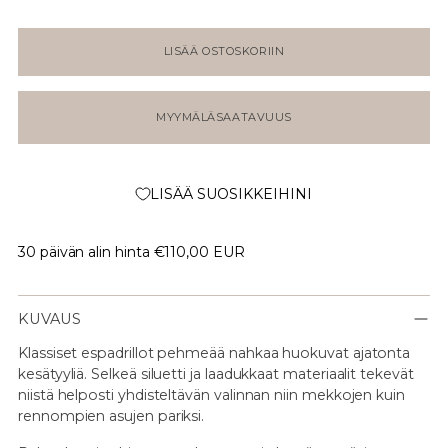
LISÄÄ OSTOSKORIIN
MYYMÄLÄSAATAVUUS
LISÄÄ SUOSIKKEIHINI
30 päivän alin hinta
€110,00 EUR
KUVAUS
Klassiset espadrillot pehmeää nahkaa huokuvat ajatonta
kesätyyliä. Selkeä siluetti ja laadukkaat materiaalit tekevät
niistä helposti yhdisteltävän valinnan niin mekkojen kuin
rennompien asujen pariksi.