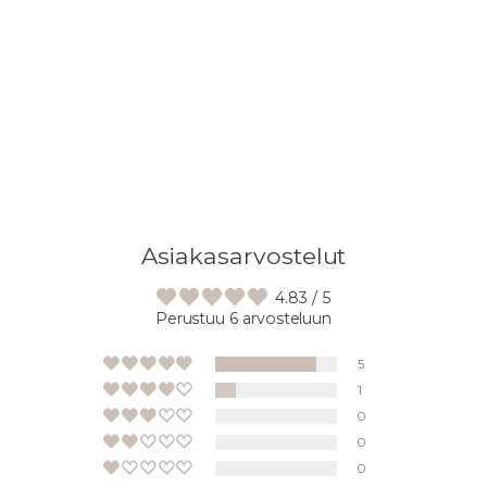
Lisään
tuotteen
ostoskoriisi
Asiakasarvostelut
4.83 / 5
Perustuu 6 arvosteluun
5
1
0
0
0