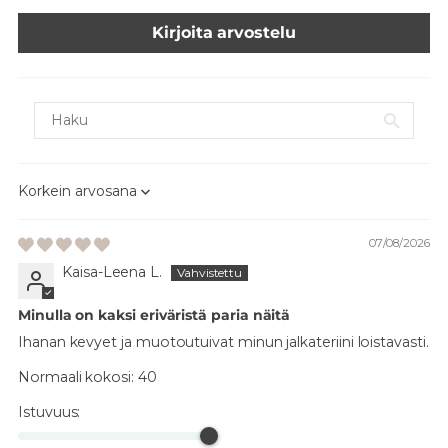
Kirjoita arvostelu
Sort by
07/08/2026
Kaisa-Leena L.
Minulla on kaksi eriväristä paria näitä
Ihanan kevyet ja muotoutuivat minun jalkateriini loistavasti.
Normaali kokosi:
40
Istuvuus: