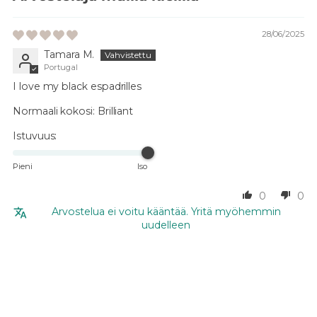
28/06/2025
Tamara M.
Portugal
I love my black espadrilles
Normaali kokosi:
Brilliant
Istuvuus:
Pieni
Iso
0
0
Arvostelua ei voitu kääntää. Yritä myöhemmin
uudelleen