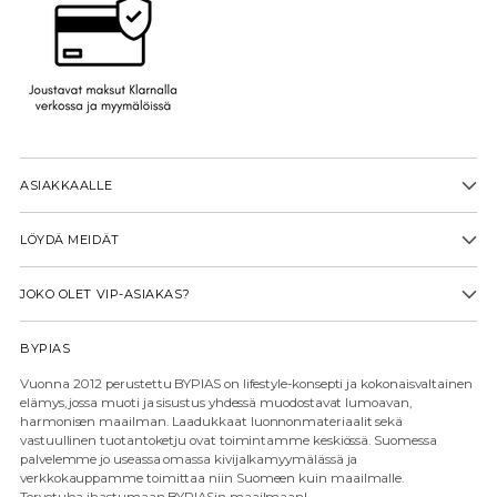
ASIAKKAALLE
LÖYDÄ MEIDÄT
JOKO OLET VIP-ASIAKAS?
BYPIAS
Vuonna 2012 perustettu BYPIAS on lifestyle-konsepti ja kokonaisvaltainen
elämys, jossa muoti ja sisustus yhdessä muodostavat lumoavan,
harmonisen maailman. Laadukkaat luonnonmateriaalit sekä
vastuullinen tuotantoketju ovat toimintamme keskiössä. Suomessa
palvelemme jo useassa omassa kivijalkamyymälässä ja
verkkokauppamme toimittaa niin Suomeen kuin maailmalle.