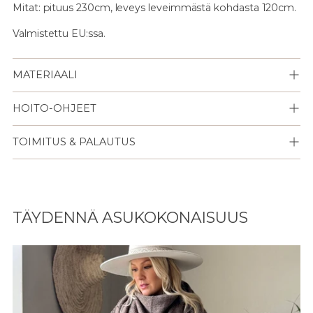
Mitat: pituus 230cm, leveys leveimmästä kohdasta 120cm.
Valmistettu EU:ssa.
MATERIAALI
HOITO-OHJEET
TOIMITUS & PALAUTUS
Lisään
tuotteen
TÄYDENNÄ ASUKOKONAISUUS
ostoskoriisi