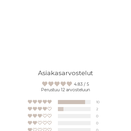
Asiakasarvostelut
4.83 / 5
Perustuu 12 arvosteluun
10
2
0
0
0