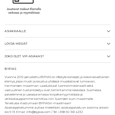
ASIAKKAALLE
LÖYDÄ MEIDÄT
JOKO OLET VIP-ASIAKAS?
BYPIAS
Vuonna 2012 perustettu BYPIAS on lifestyle-konsepti ja kokonaisvaltainen
elämys, jossa muoti ja sisustus yhdessä muodostavat lumoavan,
harmonisen maailman. Laadukkaat luonnonmateriaalit sekä
vastuullinen tuotantoketju ovat toimintamme keskiössä. Suomessa
palvelemme jo useassa omassa kivijalkamyymälässä ja
verkkokauppamme toimittaa niin Suomeen kuin maailmalle.
Tervetuloa ihastumaan BYPIASin maailmaan!
Asiakaspalvelumme auttaa mielellään, asiakaspalvelu on avoinna arkisin
klo 9-13. Email: info@bypias.com / Tel: +358 50 361 4232