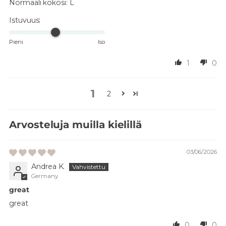
Normaali kokosi:
L
Istuvuus:
Pieni
Iso
1
0
1
2
Arvosteluja muilla kielillä
03/06/2026
Andrea K.
Germany
great
great
0
0