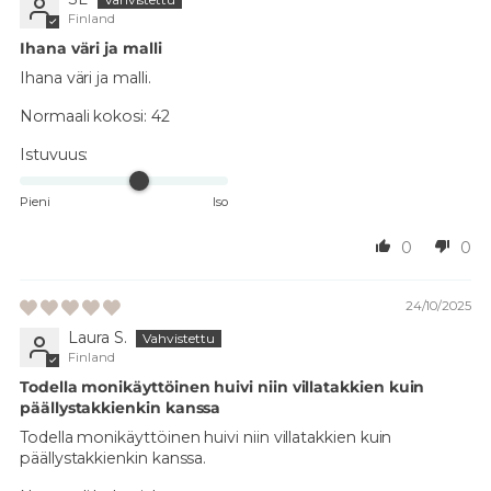
Finland
Ihana väri ja malli
Ihana väri ja malli.
Normaali kokosi:
42
Istuvuus:
Pieni
Iso
0
0
24/10/2025
Laura S.
Finland
Todella monikäyttöinen huivi niin villatakkien kuin
päällystakkienkin kanssa
Todella monikäyttöinen huivi niin villatakkien kuin
päällystakkienkin kanssa.