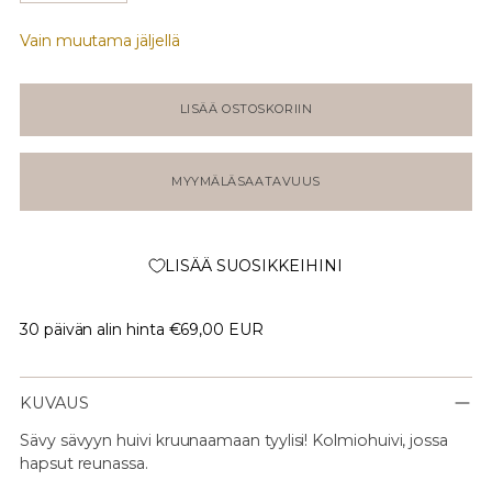
Vain muutama jäljellä
LISÄÄ OSTOSKORIIN
MYYMÄLÄSAATAVUUS
LISÄÄ SUOSIKKEIHINI
30 päivän alin hinta
€69,00 EUR
KUVAUS
Sävy sävyyn huivi kruunaamaan tyylisi! Kolmiohuivi, jossa
hapsut reunassa.