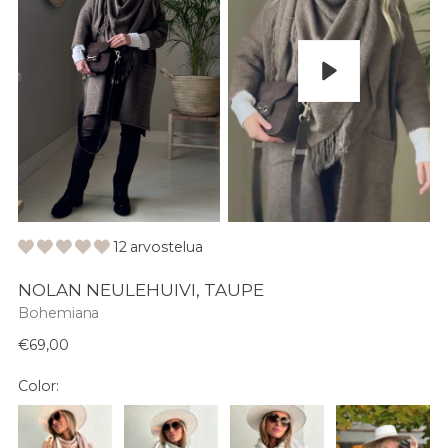
Pelaa
12 arvostelua
NOLAN NEULEHUIVI, TAUPE
Bohemiana
Normaali
€69,00
hinta
Color: