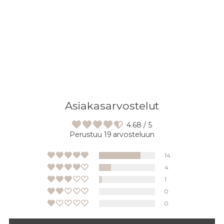
tuotteen
ostoskoriisi
Asiakasarvostelut
4.68 / 5
Perustuu 19 arvosteluun
14
4
1
0
0