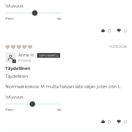
Istuvuus:
Pieni
Iso
0
0
14/03/2026
Anne H.
Finland
Täydellinen
Täydellinen.
Normaali kokosi:
M mutta halusin siitä väljän joten otin L.
Istuvuus:
Pieni
Iso
0
0