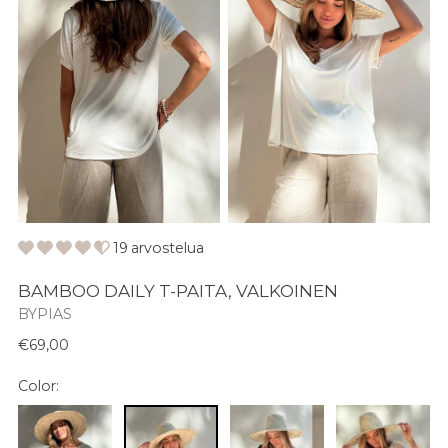
19 arvostelua
BAMBOO DAILY T-PAITA, VALKOINEN
BYPIAS
Normaali
€69,00
hinta
Color: