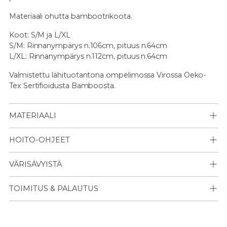
Materiaali ohutta bambootrikoota.
Koot: S/M ja L/XL
S/M: Rinnanympärys n.106cm, pituus n.64cm
L/XL: Rinnanympärys n.112cm, pituus n.64cm
Valmistettu lähituotantona ompelimossa Virossa Oeko-
Tex Sertifioidusta Bamboosta.
MATERIAALI
HOITO-OHJEET
VÄRISÄVYISTÄ
TOIMITUS & PALAUTUS
Lisään