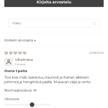
Kirjoita arvostelu
Sort by
22/06/2026
Vilhelmiina
Finland
Ihana t-paita
Tosi kiva malli, laskeutuu kauniisti ja ihanan silkkisen
pehmeä ja hengittävä päällä. Mukavan väljä ja rento.
Normaali kokosi:
M
Istuvuus: