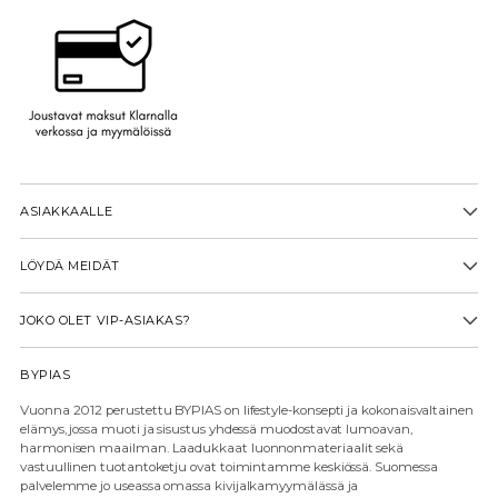
ASIAKKAALLE
LÖYDÄ MEIDÄT
JOKO OLET VIP-ASIAKAS?
BYPIAS
Vuonna 2012 perustettu BYPIAS on lifestyle-konsepti ja kokonaisvaltainen
elämys, jossa muoti ja sisustus yhdessä muodostavat lumoavan,
harmonisen maailman. Laadukkaat luonnonmateriaalit sekä
vastuullinen tuotantoketju ovat toimintamme keskiössä. Suomessa
palvelemme jo useassa omassa kivijalkamyymälässä ja