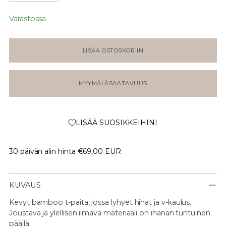
Varastossa
LISÄÄ OSTOSKORIIN
MYYMÄLÄSAATAVUUS
LISÄÄ SUOSIKKEIHINI
30 päivän alin hinta
€69,00 EUR
KUVAUS
Kevyt bamboo t-paita, jossa lyhyet hihat ja v-kaulus.
Joustava ja ylellisen ilmava materiaali on ihanan tuntuinen
päällä.