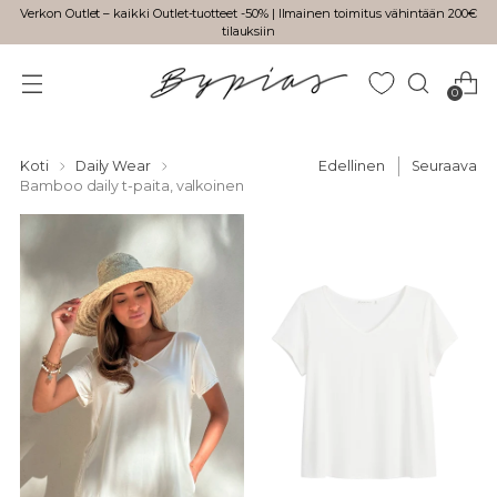
Verkon Outlet – kaikki Outlet-tuotteet -50% | Ilmainen toimitus vähintään 200€
tilauksiin
0
Koti
Daily Wear
Edellinen
Seuraava
Bamboo daily t-paita, valkoinen