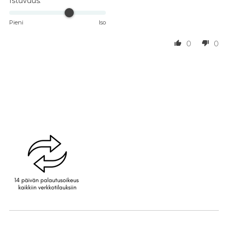
Istuvuus:
Pieni
Iso
0
0