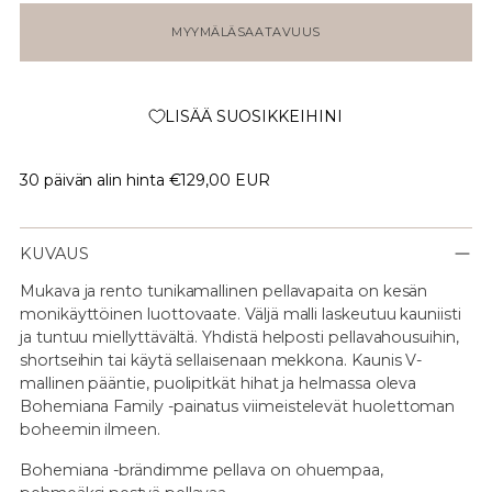
MYYMÄLÄSAATAVUUS
LISÄÄ SUOSIKKEIHINI
30 päivän alin hinta
€129,00 EUR
KUVAUS
Mukava ja rento tunikamallinen pellavapaita on kesän
monikäyttöinen luottovaate. Väljä malli laskeutuu kauniisti
ja tuntuu miellyttävältä. Yhdistä helposti pellavahousuihin,
shortseihin tai käytä sellaisenaan mekkona. Kaunis V-
mallinen pääntie, puolipitkät hihat ja helmassa oleva
Bohemiana Family -painatus viimeistelevät huolettoman
boheemin ilmeen.
Bohemiana -brändimme pellava on ohuempaa,