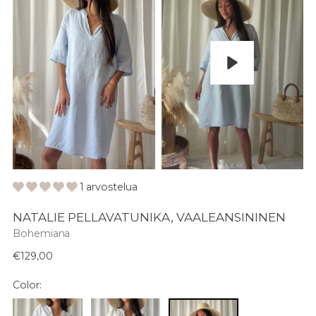
Pelaa
1 arvostelua
NATALIE PELLAVATUNIKA, VAALEANSININEN
Bohemiana
Normaali
€129,00
hinta
Color: