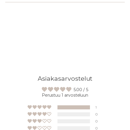
Lisään
tuotteen
ostoskoriisi
Asiakasarvostelut
5.00 / 5
Perustuu 1 arvosteluun
1
0
0
0