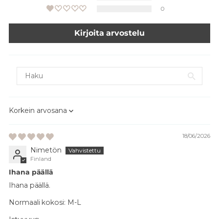
0
Kirjoita arvostelu
Sort by
18/06/2026
Nimetön
Finland
Ihana päällä
Ihana päällä.
Normaali kokosi:
M-L