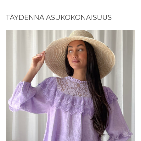
Lisään
tuotteen
TÄYDENNÄ ASUKOKONAISUUS
ostoskoriisi