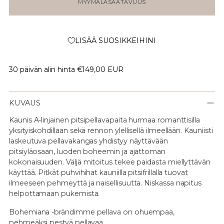
MYYMÄLÄSAATAVUUS
LISÄÄ SUOSIKKEIHINI
30 päivän alin hinta
€149,00 EUR
KUVAUS
Kaunis A-linjainen pitsipellavapaita hurmaa romanttisilla
yksityiskohdillaan sekä rennon ylellisellä ilmeellään. Kauniisti
laskeutuva pellavakangas yhdistyy näyttävään
pitsiyläosaan, luoden boheemin ja ajattoman
kokonaisuuden. Väljä mitoitus tekee paidasta miellyttävän
käyttää. Pitkät puhvihihat kauniilla pitsifrillalla tuovat
ilmeeseen pehmeyttä ja naisellisuutta. Niskassa napitus
helpottamaan pukemista.
Bohemiana -brändimme pellava on ohuempaa,
pehmeäksi pestyä pellavaa