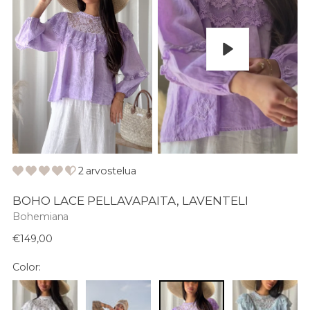
Pelaa
2 arvostelua
BOHO LACE PELLAVAPAITA, LAVENTELI
Bohemiana
Normaali
€149,00
hinta
Color: