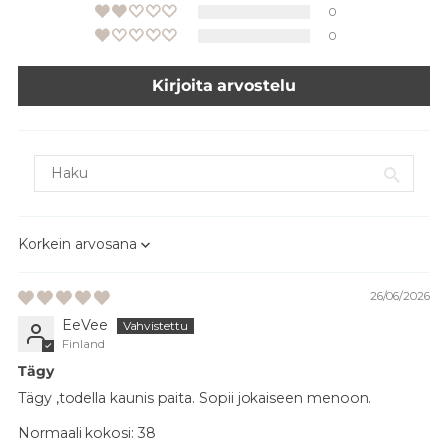
0
0
Kirjoita arvostelu
Sort by
26/06/2026
EeVee
Finland
Tägy
Tägy ,todella kaunis paita. Sopii jokaiseen menoon.
Normaali kokosi:
38