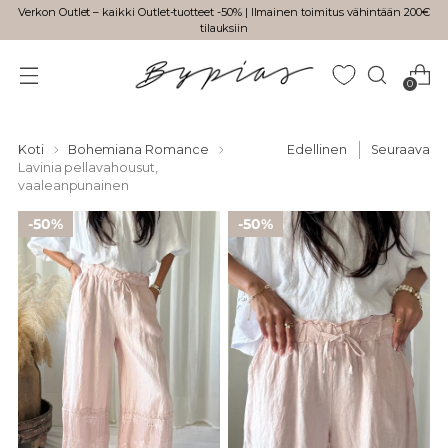
Verkon Outlet – kaikki Outlet-tuotteet -50% | Ilmainen toimitus vähintään 200€
tilauksiin
0
Koti
Bohemiana Romance
Edellinen
Seuraava
Lavinia pellavahousut,
vaaleanpunainen
50%
50%