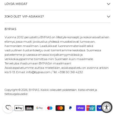
LÖYDÄ MEIDÄT
JOKO OLET VIP-ASIAKAS?
BYPIAS
Vuonna 2012 perustettu BYPIAS on lifestyle-konsepti ja kokonaisvaltainen
elämys, jossa muoti ja sisustus yhdessä muodostavat lumoavan,
harmonisen maailman. Laadukkaat luonnonmateriaalit sekä
vastuullinen tuotantoketju ovat toimintamme keskiössä. Suomessa
palvelemme jo useassa omassa kivijalkamyymälässä ja
verkkokauppamme toimittaa niin Suomeen kuin maailmalle.
Tervetuloa ihastumaan BYPIASin maailmaan!
Asiakaspalvelumme auttaa mielellään, asiakaspalvelu on avoinna arkisin
klo 9-13. Email: info@bypias.com / Tel: +358 50 361 4232
Copyright © 2026,
BYPIAS
. Kaikki oikeudet pidätetään. Katso ehdot ja
tietosuojalauseke
0