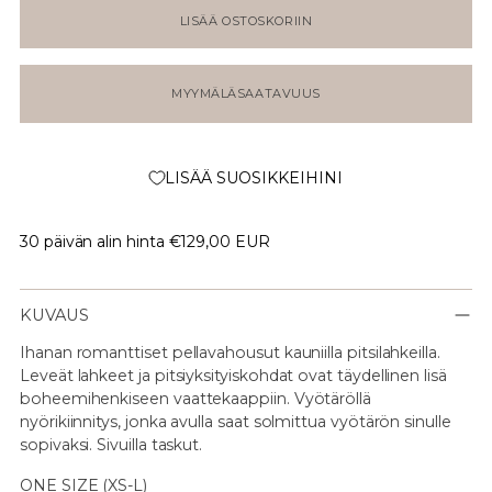
LISÄÄ OSTOSKORIIN
MYYMÄLÄSAATAVUUS
LISÄÄ SUOSIKKEIHINI
30 päivän alin hinta
€129,00 EUR
KUVAUS
Ihanan romanttiset pellavahousut kauniilla pitsilahkeilla.
Leveät lahkeet ja pitsiyksityiskohdat ovat täydellinen lisä
boheemihenkiseen vaattekaappiin. Vyötäröllä
nyörikiinnitys, jonka avulla saat solmittua vyötärön sinulle
sopivaksi. Sivuilla taskut.
ONE SIZE (XS-L)