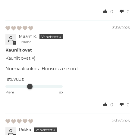
0
0
31/05/2026
Maarit K.
Finland
Kauniit ovat
Kauniit ovat =)
Normaali kokosi:
Housuissa se on L
Istuvuus:
Pieni
Iso
0
0
26/05/2026
Riikka