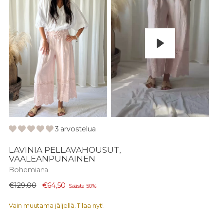
Pelaa
3 arvostelua
LAVINIA PELLAVAHOUSUT,
VAALEANPUNAINEN
Bohemiana
Normaali
€129,00
€64,50
Säästä 50%
hinta
Vain muutama jäljellä. Tilaa nyt!