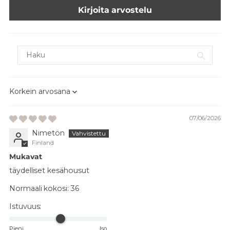
Kirjoita arvostelu
Sort by
07/06/2026
Nimetön
Finland
Mukavat
täydelliset kesähousut
Normaali kokosi:
36
Istuvuus:
Pieni
Iso