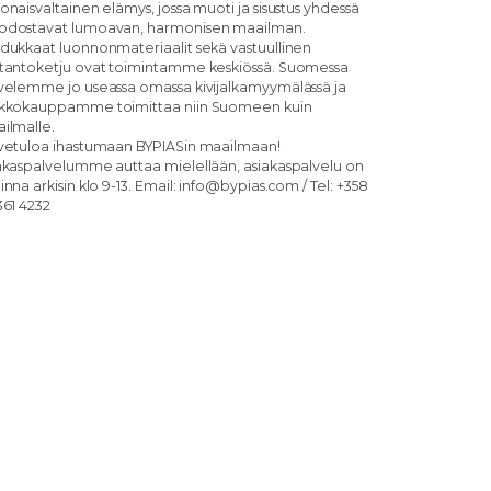
onaisvaltainen elämys, jossa muoti ja sisustus yhdessä
dostavat lumoavan, harmonisen maailman.
dukkaat luonnonmateriaalit sekä vastuullinen
tantoketju ovat toimintamme keskiössä. Suomessa
velemme jo useassa omassa kivijalkamyymälässä ja
kkokauppamme toimittaa niin Suomeen kuin
ilmalle.
vetuloa ihastumaan BYPIASin maailmaan!
akaspalvelumme auttaa mielellään, asiakaspalvelu on
inna arkisin klo 9-13. Email: info@bypias.com / Tel: +358
361 4232