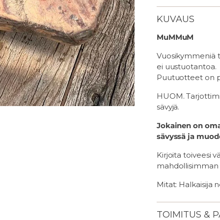
KUVAUS
MuMMuM
Vuosikymmeniä tal
ei uustuotantoa.
Puutuotteet on p
HUOM. Tarjottimis
sävyjä.
Jokainen on oma,
sävyssä ja muod
Kirjoita toiveesi 
mahdollisimman s
Mitat: Halkaisija
TOIMITUS & 