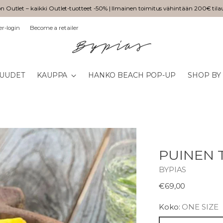
n Outlet – kaikki Outlet-tuotteet -50% | Ilmainen toimitus vähintään 200€ tila
er-login
Become a retailer
UUDET
KAUPPA
HANKO BEACH POP-UP
SHOP BY
PUINEN 
BYPIAS
Normaali
€69,00
hinta
Koko:
ONE SIZE