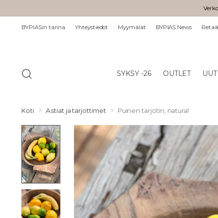
Verko
BYPIASin tarina
Yhteystiedot
Myymälät
BYPIAS News
Retail
SYKSY -26
OUTLET
UUT
Koti
Astiat ja tarjottimet
Puinen tarjotin, natural