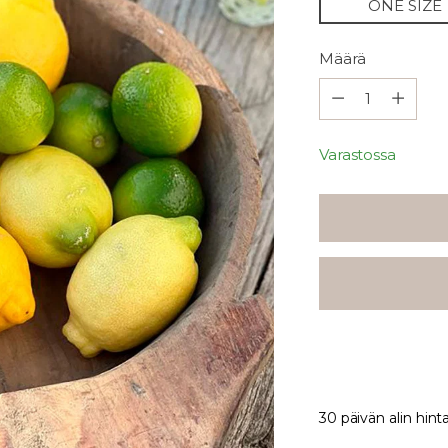
ONE SIZE
Määrä
Määrä
Varastossa
30 päivän alin hint