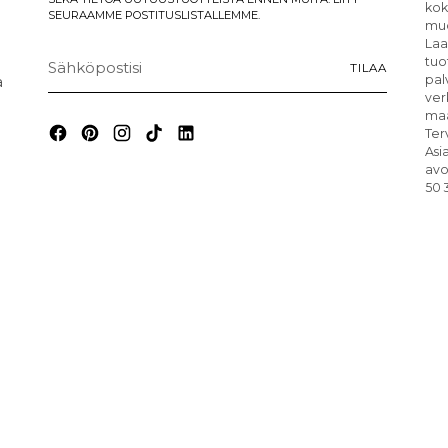
kok
SEURAAMME POSTITUSLISTALLEMME.
muo
Laa
Sähköpostisi
tuo
TILAA
a
pal
ver
maa
Ter
Asi
avo
50 