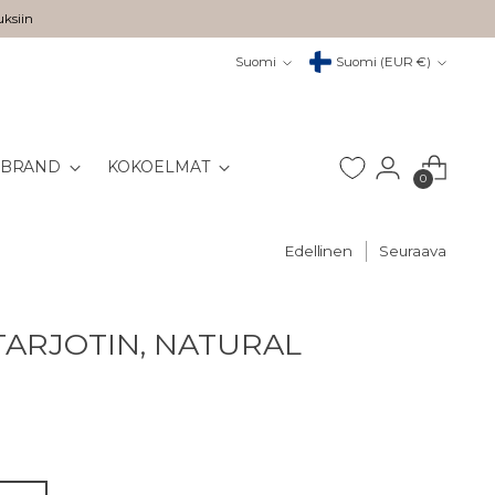
uksiin
Kieli
Valuutta
Suomi
Suomi (EUR €)
 BRAND
KOKOELMAT
0
Edellinen
Seuraava
TARJOTIN, NATURAL