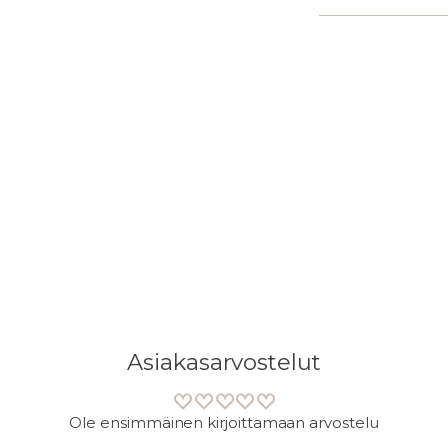
Lisään
tuotteen
ostoskoriisi
Asiakasarvostelut
Ole ensimmäinen kirjoittamaan arvostelu