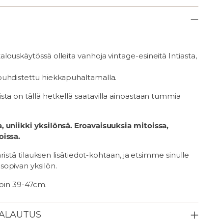
ouskäytössä olleita vanhoja vintage-esineitä Intiasta,
uhdistettu hiekkapuhaltamalla.
ta on tällä hetkellä saatavilla ainoastaan tummia
 uniikki yksilönsä. Eroavaisuuksia mitoissa,
oissa.
väristä tilauksen lisätiedot-kohtaan, ja etsimme sinulle
opivan yksilön.
 noin 39-47cm.
PALAUTUS