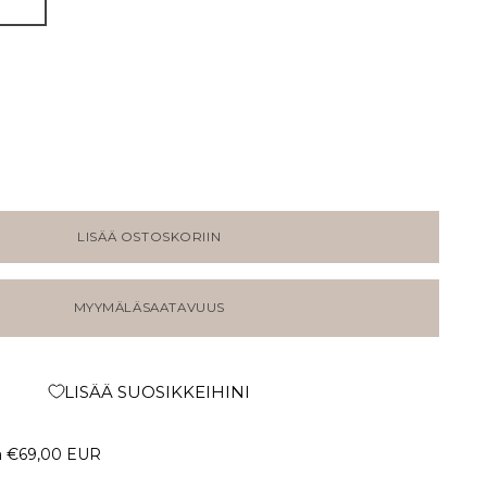
LISÄÄ OSTOSKORIIN
MYYMÄLÄSAATAVUUS
LISÄÄ SUOSIKKEIHINI
a
€69,00 EUR