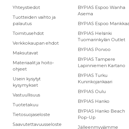
Yhteystiedot
BYPIAS Espoo Wanha
Asema
Tuotteiden vaihto ja
palautus
BYPIAS Espoo Mankka
Toimitusehdot
BYPIAS Helsinki
Tuomarinkylän Outlet
Verkkokaupan ehdot
BYPIAS Porvoo
Maksutavat
BYPIAS Tampere
Materiaalit ja hoito-
Lapinniemen Kartano
ohjeet
BYPIAS Turku
Usein kysytyt
Kuninkojankaari
kysymykset
BYPIAS Oulu
Vastuullisuus
BYPIAS Hanko
Tuotetakuu
BYPIAS Hanko Beach
Tietosuojaseloste
Pop-Up
Saavutettavuusseloste
Jälleenmyyjämme