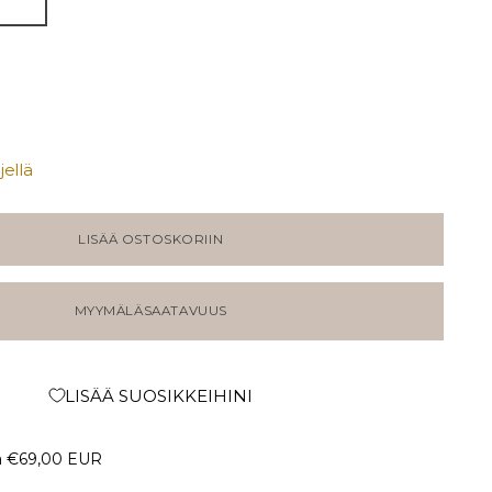
ellä
LISÄÄ OSTOSKORIIN
MYYMÄLÄSAATAVUUS
LISÄÄ SUOSIKKEIHINI
a
€69,00 EUR