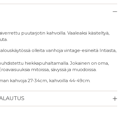
iverrettu puutarjotin kahvoilla. Vaaleaksi käsiteltyä,
uta.
ouskäytössä olleita vanhoja vintage-esineitä Intiasta,
uhdistettu hiekkapuhaltamalla. Jokainen on oma,
 Eroavaisuuksia mitoissa, sävyssä ja muodoissa.
 ilman kahvoja 27-34cm, kahvoilla 44-49cm.
PALAUTUS