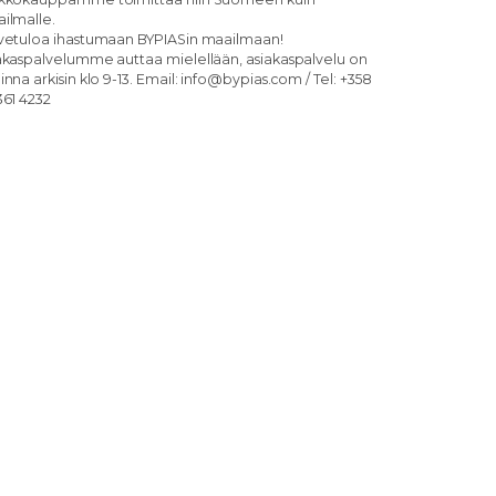
ilmalle.
vetuloa ihastumaan BYPIASin maailmaan!
akaspalvelumme auttaa mielellään, asiakaspalvelu on
inna arkisin klo 9-13. Email: info@bypias.com / Tel: +358
361 4232