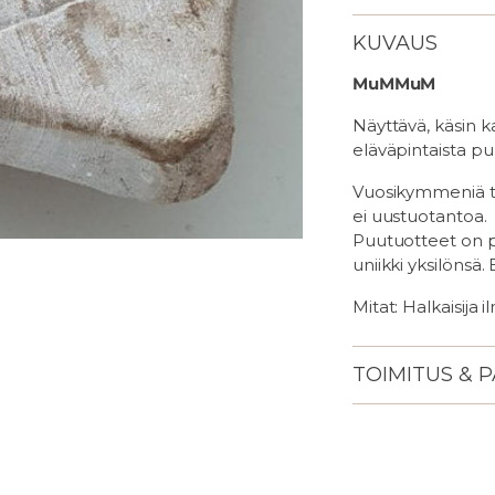
KUVAUS
MuMMuM
Näyttävä, käsin ka
eläväpintaista pu
Vuosikymmeniä tal
ei uustuotantoa.
Puutuotteet on p
uniikki yksilönsä.
Mitat: Halkaisija
TOIMITUS & 
Lisään
tuotteen