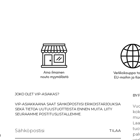
JOKO OLET VIP-ASIAKAS?
BYP
VIP-ASIAKKAANA SAAT SÄHKÖPOSTIISI ERIKOISTARJOUKSIA
Vuo
SEKÄ TIETOA UUTUUSTUOTTEISTA ENNEN MUITA. LIITY
kok
SEURAAMME POSTITUSLISTALLEMME.
muo
Laa
Sähköpostisi
tuo
TILAA
a
pal
ver