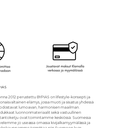
IAS
nna 2012 perustettu BYPIAS on lifestyle-konsepti ja
onaisvaltainen elämys, jossa muoti ja sisustus yhdessä
dostavat lumoavan, harmonisen maailman.
dukkaat luonnonmateriaalit sekä vastuullinen
tantoketju ovat toimintamme keskiössä. Suomessa
velemme jo useassa omassa kivijalkamyymälässä ja
kkokauppamme toimittaa niin Suomeen kuin