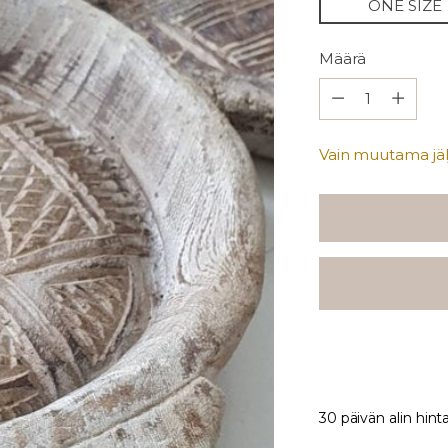
ONE SIZE
Määrä
Määrä
Vain muutama jälj
30 päivän alin hint