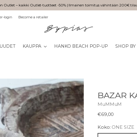
n Outlet – kaikki Outlet-tuotteet -50% | Ilmainen toimitus vähintään 200€ tila
er-login
Become a retailer
UUDET
KAUPPA
HANKO BEACH POP-UP
SHOP BY
BAZAR K
MuMMuM
Normaali
€69,00
hinta
Koko:
ONE SIZE