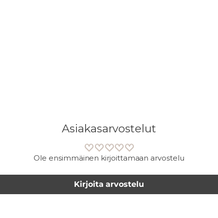
ostoskoriisi
Asiakasarvostelut
Ole ensimmäinen kirjoittamaan arvostelu
Kirjoita arvostelu