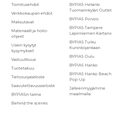
Toimitusehdot
BYPIAS Helsinki
Tuomarinkylän Outlet
Verkkokaupan ehdot
BYPIAS Porvoo
Maksutavat
BYPIAS Tampere
Materiaalit ja hoito-
Lapinniemen Kartano
ohjeet
BYPIAS Turku
Usein kysytyt
Kuninkojankaari
kysymykset
BYPIAS Oulu
Vastuullisuus
BYPIAS Hanko
Tuotetakuu
BYPIAS Hanko Beach
Tietosuojaseloste
Pop-Up
Saavutettavuusseloste
Jälleenmyyjämme
maailmalla
BYPIASin tarina
Behind the scenes