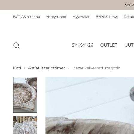
Verko
BYPIASin tarina
Yhteystiedot
Myymälät
BYPIAS News
Retail
SYKSY -26
OUTLET
UUT
Koti
Astiat ja tarjottimet
Bazar kaiverrettu tarjotin