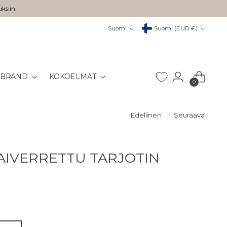
uksiin
Kieli
Valuutta
Suomi
Suomi (EUR €)
 BRAND
KOKOELMAT
0
Edellinen
Seuraava
AIVERRETTU TARJOTIN