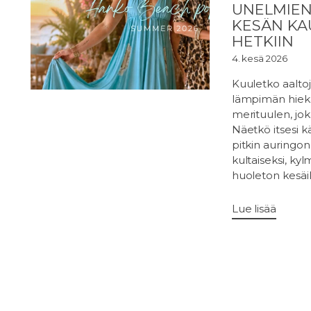
UNELMIE
KESÄN KA
HETKIIN
4. kesä 2026
Kuuletko aalt
lämpimän hiekan
merituulen, joka
Näetkö itsesi k
pitkin auringon
kultaiseksi, ky
huoleton kesäil
Lue lisää