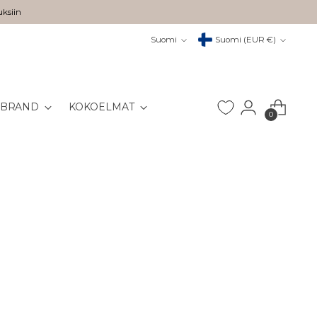
uksiin
Kieli
Valuutta
Suomi
Suomi (EUR €)
 BRAND
KOKOELMAT
0