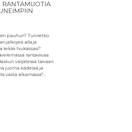
N RANTAMUOTIA
UNEIMPIIN
ojen pauhun? Tunnetko
 jalkojesi alla ja
 leikkii hiuksissasi?
ävelemässä rantaviivaa
laskun värjätessä taivaan
lmä juoma kädessä ja
ta vasta alkamassa?...