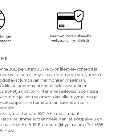
IAS
nna 2012 perustettu BYPIAS on lifestyle-konsepti ja
onaisvaltainen elämys, jossa muoti ja sisustus yhdessä
dostavat lumoavan, harmonisen maailman.
dukkaat luonnonmateriaalit sekä vastuullinen
tantoketju ovat toimintamme keskiössä. Suomessa
velemme jo useassa omassa kivijalkamyymälässä ja
kkokauppamme toimittaa niin Suomeen kuin
ilmalle.
vetuloa ihastumaan BYPIASin maailmaan!
akaspalvelumme auttaa mielellään, asiakaspalvelu on
inna arkisin klo 9-13. Email: info@bypias.com / Tel: +358
361 4232