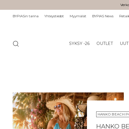
Verko
BYPIASin tarina
Yhteystiedot
Myymälät
BYPIAS News
Retail
SYKSY -26
OUTLET
UUT
HANKO BEACH P
HANKO BE