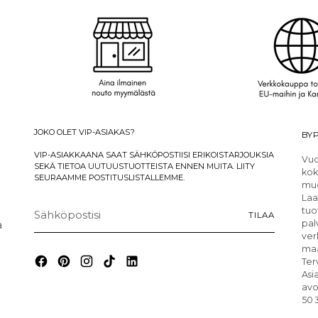
JOKO OLET VIP-ASIAKAS?
BYP
VIP-ASIAKKAANA SAAT SÄHKÖPOSTIISI ERIKOISTARJOUKSIA
Vuo
SEKÄ TIETOA UUTUUSTUOTTEISTA ENNEN MUITA. LIITY
kok
SEURAAMME POSTITUSLISTALLEMME.
muo
Laa
Sähköpostisi
tuo
TILAA
a
pal
ver
maa
Ter
Asi
avo
50 