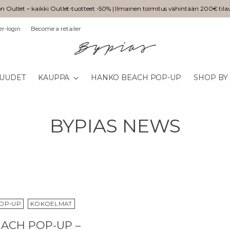
n Outlet – kaikki Outlet-tuotteet -50% | Ilmainen toimitus vähintään 200€ tila
er-login
Become a retailer
UUDET
KAUPPA
HANKO BEACH POP-UP
SHOP BY
BYPIAS NEWS
OP-UP
KOKOELMAT
ACH POP-UP –