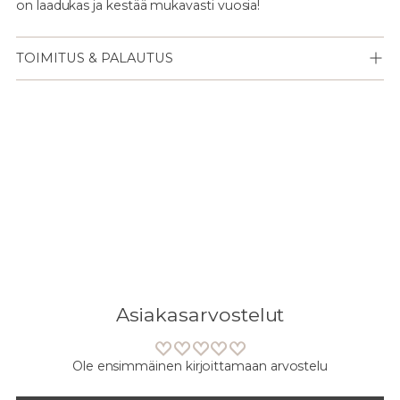
on laadukas ja kestää mukavasti vuosia!
TOIMITUS & PALAUTUS
Lisään
tuotteen
ostoskoriisi
Asiakasarvostelut
Ole ensimmäinen kirjoittamaan arvostelu