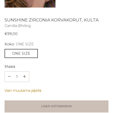
SUNSHINE ZIRCONIA KORVAKORUT, KULTA
Camilla Øhrling
Normaali
€99,00
hinta
Koko:
ONE SIZE
ONE SIZE
Määrä
Määrä
Vain muutama jäljellä
LISÄÄ OSTOSKORIIN