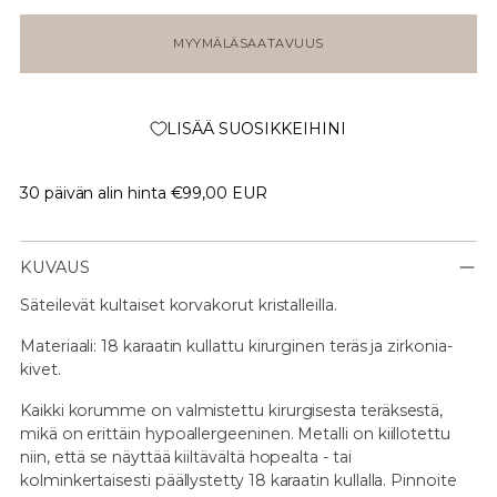
MYYMÄLÄSAATAVUUS
LISÄÄ SUOSIKKEIHINI
30 päivän alin hinta
€99,00 EUR
KUVAUS
Säteilevät kultaiset korvakorut kristalleilla.
Materiaali: 18 karaatin kullattu kirurginen teräs ja zirkonia-
kivet.
Kaikki korumme on valmistettu kirurgisesta teräksestä,
mikä on erittäin hypoallergeeninen. Metalli on kiillotettu
niin, että se näyttää kiiltävältä hopealta - tai
kolminkertaisesti päällystetty 18 karaatin kullalla. Pinnoite