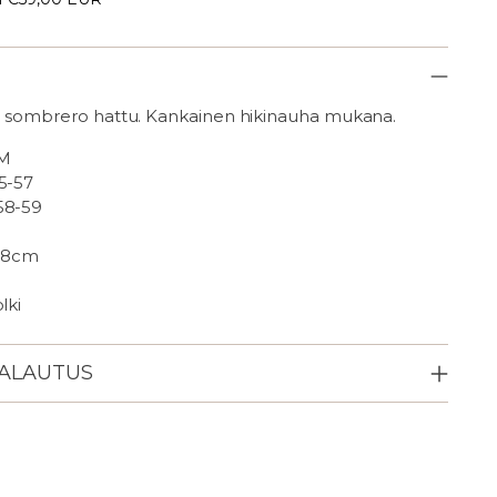
u sombrero hattu. Kankainen hikinauha mukana.
 M
5-57
58-59
 58cm
lki
PALAUTUS