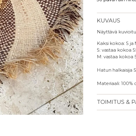
KUVAUS
Näyttävä kuvioit
Kaksi kokoa: S ja
S: vastaa kokoa 5
M:
vastaa kokoa 
Hatun halkaisija
Materiaali: 100% o
TOIMITUS & 
Lisään
tuotteen