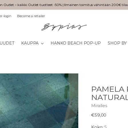
n Outlet – kaikki Outlet-tuotteet -50% | Ilmainen toimitus vähintään 200€ tila
er-login
Become a retailer
UUDET
KAUPPA
HANKO BEACH POP-UP
SHOP BY
PAMELA 
NATURAL
Miralles
Normaali
€59,00
hinta
Koko:
S