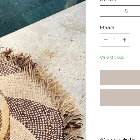
S
Määrä
Määrä
Varastossa
30 päivän alin hint