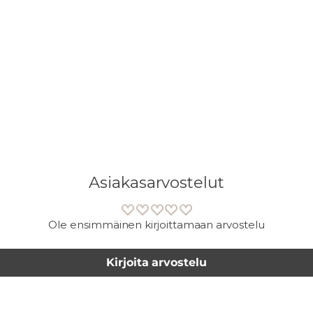
ostoskoriisi
Asiakasarvostelut
Ole ensimmäinen kirjoittamaan arvostelu
Kirjoita arvostelu