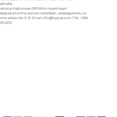
ilmalle.
vetuloa ihastumaan BYPIASin maailmaan!
akaspalvelumme auttaa mielellään, asiakaspalvelu on
inna arkisin klo 9-13. Email: info@bypias.com / Tel: +358
361 4232