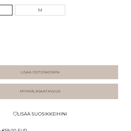
M
LISÄÄ OSTOSKORIIN
MYYMÄLÄSAATAVUUS
LISÄÄ SUOSIKKEIHINI
a
€59,00 EUR