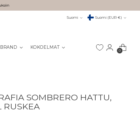
uksiin
Kieli
Valuutta
Suomi
Suomi (EUR €)
 BRAND
KOKOELMAT
0
RAFIA SOMBRERO HATTU,
 RUSKEA