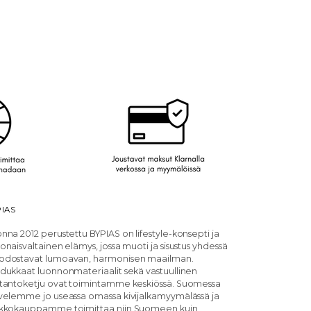
IAS
nna 2012 perustettu BYPIAS on lifestyle-konsepti ja
onaisvaltainen elämys, jossa muoti ja sisustus yhdessä
dostavat lumoavan, harmonisen maailman.
dukkaat luonnonmateriaalit sekä vastuullinen
tantoketju ovat toimintamme keskiössä. Suomessa
velemme jo useassa omassa kivijalkamyymälässä ja
kkokauppamme toimittaa niin Suomeen kuin