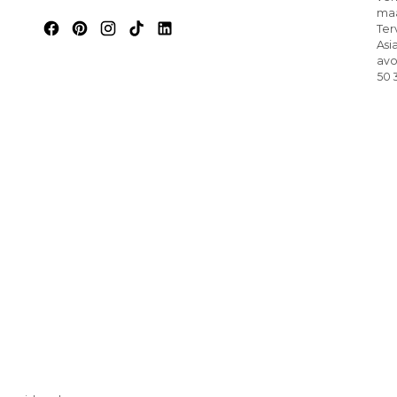
maa
Ter
Asi
avo
50 