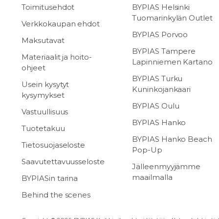
Toimitusehdot
BYPIAS Helsinki
Tuomarinkylän Outlet
Verkkokaupan ehdot
BYPIAS Porvoo
Maksutavat
BYPIAS Tampere
Materiaalit ja hoito-
Lapinniemen Kartano
ohjeet
BYPIAS Turku
Usein kysytyt
Kuninkojankaari
kysymykset
BYPIAS Oulu
Vastuullisuus
BYPIAS Hanko
Tuotetakuu
BYPIAS Hanko Beach
Tietosuojaseloste
Pop-Up
Saavutettavuusseloste
Jälleenmyyjämme
maailmalla
BYPIASin tarina
Behind the scenes