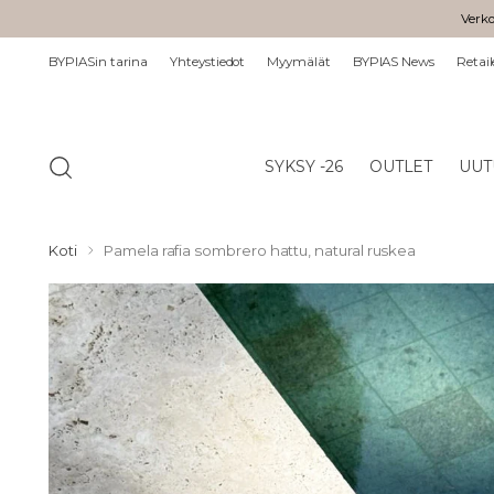
Verko
BYPIASin tarina
Yhteystiedot
Myymälät
BYPIAS News
Retail
SYKSY -26
OUTLET
UUT
Koti
Pamela rafia sombrero hattu, natural ruskea