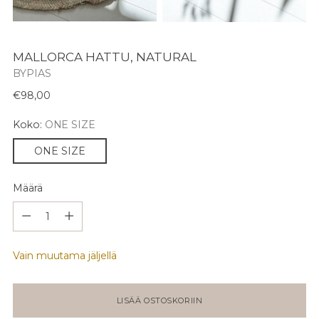
MALLORCA HATTU, NATURAL
BYPIAS
Normaali
€98,00
hinta
Koko:
ONE SIZE
ONE SIZE
Määrä
Määrä
Vain muutama jäljellä
LISÄÄ OSTOSKORIIN