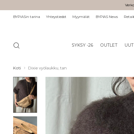
Verko
BYPIASin tarina
Yhteystiedot
Myymälät
BYPIAS News
Retail
SYKSY -26
OUTLET
UUT
Koti
Dixie vyölaukku, tan