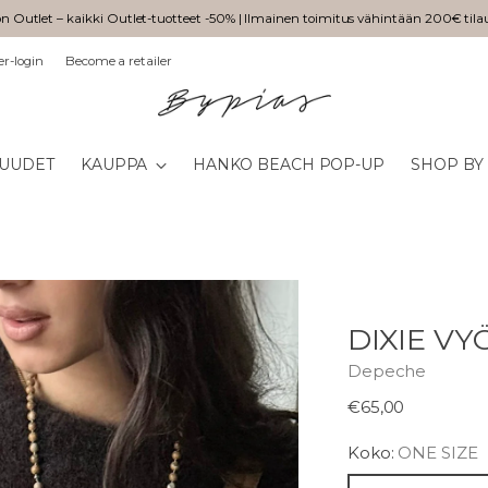
n Outlet – kaikki Outlet-tuotteet -50% | Ilmainen toimitus vähintään 200€ tila
er-login
Become a retailer
UUDET
KAUPPA
HANKO BEACH POP-UP
SHOP BY
DIXIE V
Depeche
Normaali
€65,00
hinta
Koko:
ONE SIZE