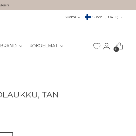
uksiin
Kieli
Valuutta
Suomi
Suomi (EUR €)
 BRAND
KOKOELMAT
0
YÖLAUKKU, TAN