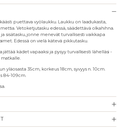
kkäästi puettava vyölaukku. Laukku on laadukasta,
ttia. Vetoketjutasku edessä, säädettävä olkahihna.
 ja sisätasku, jonne menevät turvallisesti vaikkapa
aimet. Edessä on vielä kätevä pikkutasku.
 jättää kädet vapaaksi ja pysyy turvallisesti lähelläsi -
 matkalle.
kun yläosasta 35cm, korkeus 18cm, syvyys n. 10cm.
us 84-109cm.
sa.
ET