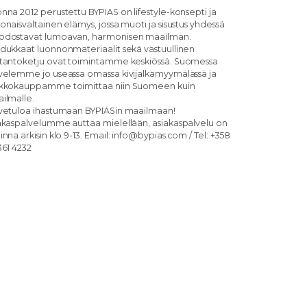
nna 2012 perustettu BYPIAS on lifestyle-konsepti ja
onaisvaltainen elämys, jossa muoti ja sisustus yhdessä
dostavat lumoavan, harmonisen maailman.
dukkaat luonnonmateriaalit sekä vastuullinen
tantoketju ovat toimintamme keskiössä. Suomessa
velemme jo useassa omassa kivijalkamyymälässä ja
kkokauppamme toimittaa niin Suomeen kuin
ilmalle.
vetuloa ihastumaan BYPIASin maailmaan!
akaspalvelumme auttaa mielellään, asiakaspalvelu on
inna arkisin klo 9-13. Email: info@bypias.com / Tel: +358
361 4232