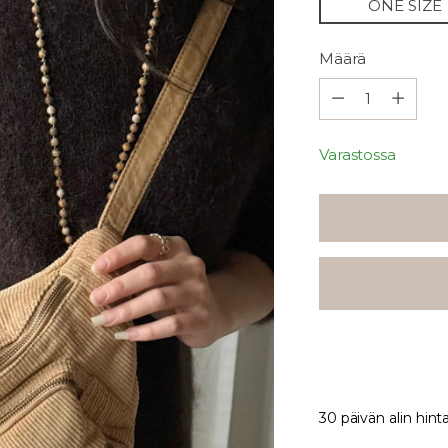
ONE SIZE
Määrä
Määrä
Varastossa
30 päivän alin hint