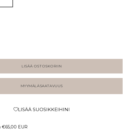
LISÄÄ OSTOSKORIIN
MYYMÄLÄSAATAVUUS
LISÄÄ SUOSIKKEIHINI
a
€65,00 EUR