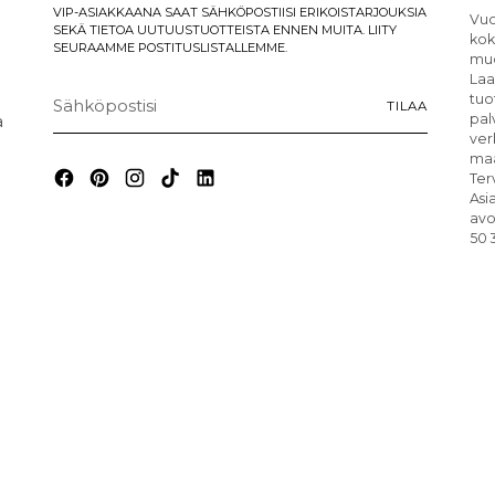
VIP-ASIAKKAANA SAAT SÄHKÖPOSTIISI ERIKOISTARJOUKSIA
Vuo
SEKÄ TIETOA UUTUUSTUOTTEISTA ENNEN MUITA. LIITY
kok
SEURAAMME POSTITUSLISTALLEMME.
muo
Laa
Sähköpostisi
tuo
TILAA
a
pal
ver
maa
Ter
Asi
avo
50 