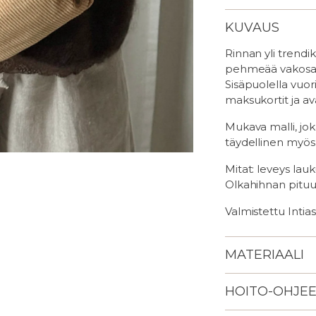
KUVAUS
Rinnan yli trendi
pehmeää vakosame
Sisäpuolella vuori
maksukortit ja av
Mukava malli, joka
täydellinen myös
Mitat: leveys lau
Olkahihnan pitu
Valmistettu Intias
MATERIAALI
HOITO-OHJE