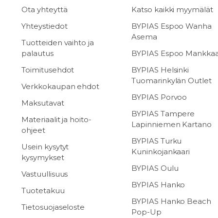
Ota yhteyttä
Katso kaikki myymälät
Yhteystiedot
BYPIAS Espoo Wanha
Asema
Tuotteiden vaihto ja
palautus
BYPIAS Espoo Mankka
Toimitusehdot
BYPIAS Helsinki
Tuomarinkylän Outlet
Verkkokaupan ehdot
BYPIAS Porvoo
Maksutavat
BYPIAS Tampere
Materiaalit ja hoito-
Lapinniemen Kartano
ohjeet
BYPIAS Turku
Usein kysytyt
Kuninkojankaari
kysymykset
BYPIAS Oulu
Vastuullisuus
BYPIAS Hanko
Tuotetakuu
BYPIAS Hanko Beach
Tietosuojaseloste
Pop-Up