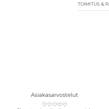
TOIMITUS & 
Lisään
tuotteen
ostoskoriisi
Asiakasarvostelut