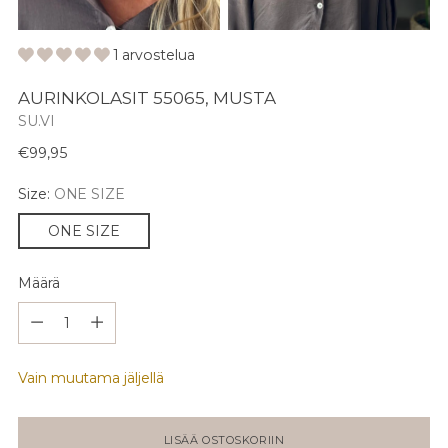
1 arvostelua
AURINKOLASIT 55065, MUSTA
SU.VI
Normaali
€99,95
hinta
Size:
ONE SIZE
ONE SIZE
Määrä
Määrä
Vain muutama jäljellä
LISÄÄ OSTOSKORIIN