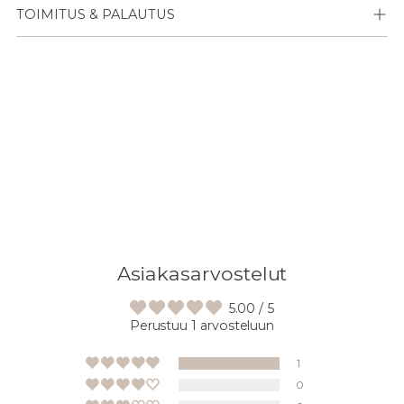
TOIMITUS & PALAUTUS
Lisään
tuotteen
ostoskoriisi
Asiakasarvostelut
5.00 / 5
Perustuu 1 arvosteluun
1
0