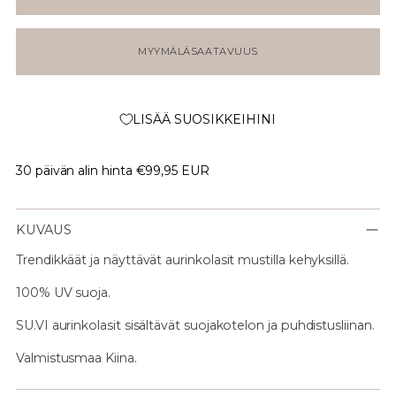
MYYMÄLÄSAATAVUUS
LISÄÄ SUOSIKKEIHINI
30 päivän alin hinta
€99,95 EUR
KUVAUS
Trendikkäät ja näyttävät aurinkolasit mustilla kehyksillä.
100% UV suoja.
SU.VI aurinkolasit sisältävät suojakotelon ja puhdistusliinan.
Valmistusmaa Kiina.