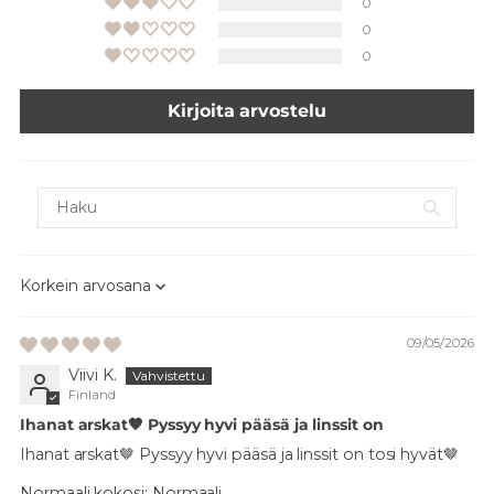
0
0
0
Kirjoita arvostelu
Sort by
09/05/2026
Viivi K.
Finland
Ihanat arskat🤎 Pyssyy hyvi pääsä ja linssit on
Ihanat arskat🤎 Pyssyy hyvi pääsä ja linssit on tosi hyvät🤎
Normaali kokosi:
Normaali