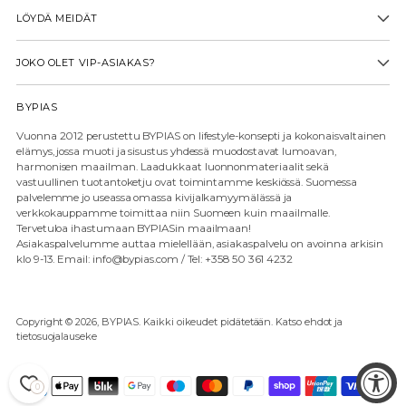
LÖYDÄ MEIDÄT
JOKO OLET VIP-ASIAKAS?
BYPIAS
Vuonna 2012 perustettu BYPIAS on lifestyle-konsepti ja kokonaisvaltainen
elämys, jossa muoti ja sisustus yhdessä muodostavat lumoavan,
harmonisen maailman. Laadukkaat luonnonmateriaalit sekä
vastuullinen tuotantoketju ovat toimintamme keskiössä. Suomessa
palvelemme jo useassa omassa kivijalkamyymälässä ja
verkkokauppamme toimittaa niin Suomeen kuin maailmalle.
Tervetuloa ihastumaan BYPIASin maailmaan!
Asiakaspalvelumme auttaa mielellään, asiakaspalvelu on avoinna arkisin
klo 9-13. Email: info@bypias.com / Tel: +358 50 361 4232
Copyright © 2026,
BYPIAS
. Kaikki oikeudet pidätetään. Katso ehdot ja
tietosuojalauseke
0