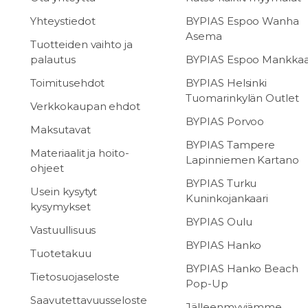
Yhteystiedot
BYPIAS Espoo Wanha
Asema
Tuotteiden vaihto ja
palautus
BYPIAS Espoo Mankka
Toimitusehdot
BYPIAS Helsinki
Tuomarinkylän Outlet
Verkkokaupan ehdot
BYPIAS Porvoo
Maksutavat
BYPIAS Tampere
Materiaalit ja hoito-
Lapinniemen Kartano
ohjeet
BYPIAS Turku
Usein kysytyt
Kuninkojankaari
kysymykset
BYPIAS Oulu
Vastuullisuus
BYPIAS Hanko
Tuotetakuu
BYPIAS Hanko Beach
Tietosuojaseloste
Pop-Up
Saavutettavuusseloste
Jälleenmyyjämme