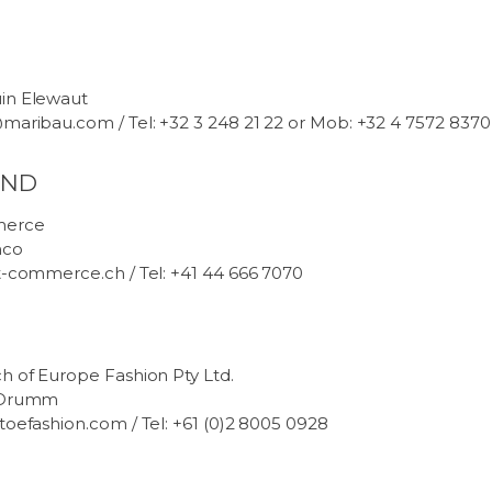
in Elewaut
maribau.com / Tel: +32 3 248 21 22 or Mob: +32 4 7572 8370
AND
merce
nco
t-commerce.ch / Tel: +41 44 666 7070
h of Europe Fashion Pty Ltd.
t Drumm
toefashion.com / Tel:
+61 (0)2 8005 0928