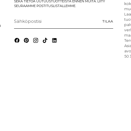
SEKÄ TIETOA UUTUUSTUOTTEISTA ENNEN MUITA. LIITY
kok
SEURAAMME POSTITUSLISTALLEMME.
muo
Laa
Sähköpostisi
tuo
TILAA
a
pal
ver
maa
Ter
Asi
avo
50 