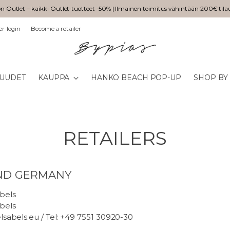
n Outlet – kaikki Outlet-tuotteet -50% | Ilmainen toimitus vähintään 200€ tila
er-login
Become a retailer
UUDET
KAUPPA
HANKO BEACH POP-UP
SHOP BY
RETAILERS
ND GERMANY
bels
bels
lsabels.eu / Tel: +49 7551 30920-30