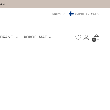
uksiin
Kieli
Valuutta
Suomi
Suomi (EUR €)
 BRAND
KOKOELMAT
0