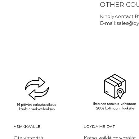
OTHER CO
Kindly contact 
E-mail: sales@b
ASIAKKAALLE
LÖYDÄ MEIDÄT
Ota yhteyttä
Katso kaikki myymälät