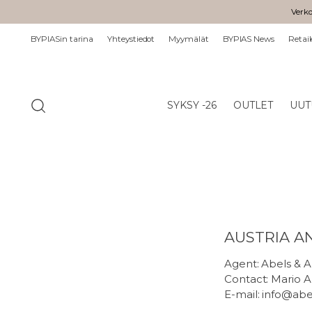
Verko
BYPIASin tarina
Yhteystiedot
Myymälät
BYPIAS News
Retail
SYKSY -26
OUTLET
UUT
AUSTRIA A
Agent: Abels & A
Contact: Mario A
E-mail: info@abe