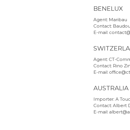
BENELUX
Agent: Maribau
Contact: Baudou
E-mail: contact@
SWITZERL
Agent: CT-Com
Contact: Rino Zi
E-mail: office@c
AUSTRALIA
Importer:
A Touc
Contact: Alber
E-mail: albert@a