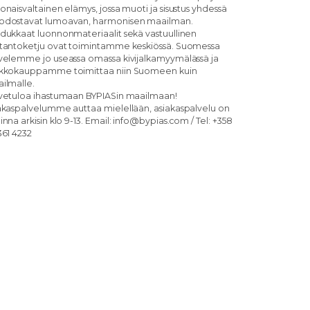
onaisvaltainen elämys, jossa muoti ja sisustus yhdessä
dostavat lumoavan, harmonisen maailman.
dukkaat luonnonmateriaalit sekä vastuullinen
tantoketju ovat toimintamme keskiössä. Suomessa
velemme jo useassa omassa kivijalkamyymälässä ja
kkokauppamme toimittaa niin Suomeen kuin
ilmalle.
vetuloa ihastumaan BYPIASin maailmaan!
akaspalvelumme auttaa mielellään, asiakaspalvelu on
inna arkisin klo 9-13. Email: info@bypias.com / Tel: +358
361 4232