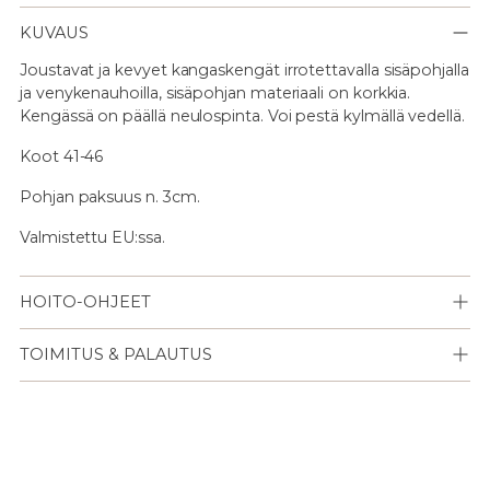
KUVAUS
Joustavat ja kevyet
kangaskengät irrotettavalla sisäpohjalla
ja venykenauhoilla, sisäpohjan materiaali on korkkia.
Kengässä on päällä neulospinta. Voi pestä kylmällä vedellä.
Koot 41-46
Pohjan paksuus n. 3cm.
Valmistettu EU:ssa.
HOITO-OHJEET
TOIMITUS & PALAUTUS
Lisään
tuotteen
ostoskoriisi