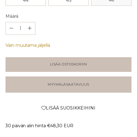
44
45
46
Määrä
Määrä
Vain muutama jäljellä
LISÄÄ OSTOSKORIIN
MYYMÄLÄSAATAVUUS
LISÄÄ SUOSIKKEIHINI
30 päivän alin hinta
€48,30 EUR