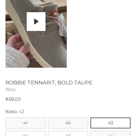
Pelaa
ROBBIE TENNARIT, BOLD TAUPE
Woz
Normaali
€69,00
hinta
Koko:
43
41
42
43