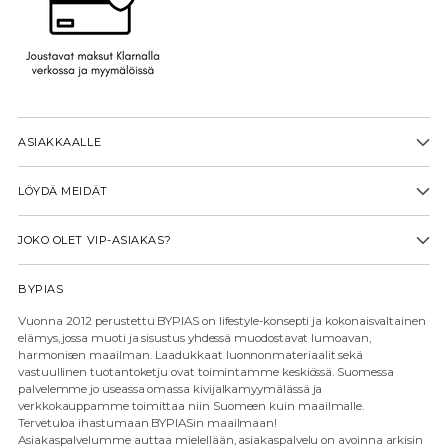
ASIAKKAALLE
LÖYDÄ MEIDÄT
JOKO OLET VIP-ASIAKAS?
BYPIAS
Vuonna 2012 perustettu BYPIAS on lifestyle-konsepti ja kokonaisvaltainen
elämys, jossa muoti ja sisustus yhdessä muodostavat lumoavan,
harmonisen maailman. Laadukkaat luonnonmateriaalit sekä
vastuullinen tuotantoketju ovat toimintamme keskiössä. Suomessa
palvelemme jo useassa omassa kivijalkamyymälässä ja
verkkokauppamme toimittaa niin Suomeen kuin maailmalle.
Tervetuloa ihastumaan BYPIASin maailmaan!
Asiakaspalvelumme auttaa mielellään, asiakaspalvelu on avoinna arkisin