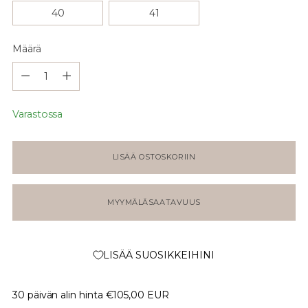
40
41
Määrä
Määrä
Varastossa
LISÄÄ OSTOSKORIIN
MYYMÄLÄSAATAVUUS
LISÄÄ SUOSIKKEIHINI
30 päivän alin hinta
€105,00 EUR