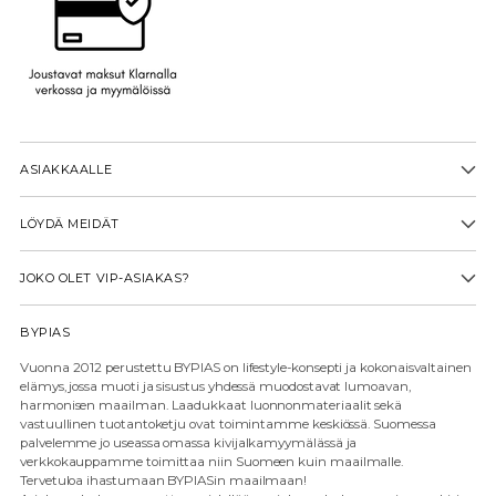
ASIAKKAALLE
LÖYDÄ MEIDÄT
JOKO OLET VIP-ASIAKAS?
BYPIAS
Vuonna 2012 perustettu BYPIAS on lifestyle-konsepti ja kokonaisvaltainen
elämys, jossa muoti ja sisustus yhdessä muodostavat lumoavan,
harmonisen maailman. Laadukkaat luonnonmateriaalit sekä
vastuullinen tuotantoketju ovat toimintamme keskiössä. Suomessa
palvelemme jo useassa omassa kivijalkamyymälässä ja
verkkokauppamme toimittaa niin Suomeen kuin maailmalle.
Tervetuloa ihastumaan BYPIASin maailmaan!