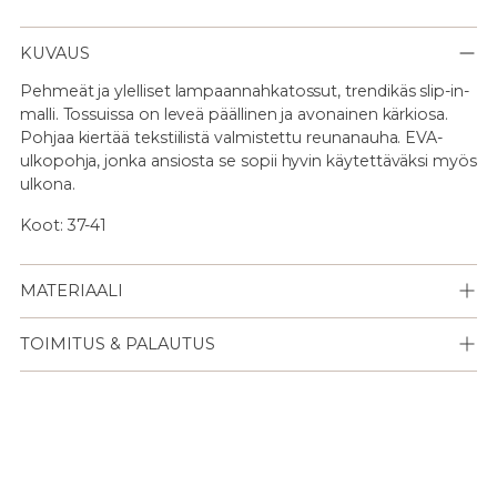
KUVAUS
Pehmeät ja ylelliset lampaannahkatossut, trendikäs slip-in-
malli. Tossuissa on leveä päällinen ja avonainen kärkiosa.
Pohjaa kiertää tekstiilistä valmistettu reunanauha. EVA-
ulkopohja, jonka ansiosta se sopii hyvin käytettäväksi myös
ulkona.
Koot: 37-41
MATERIAALI
TOIMITUS & PALAUTUS
Lisään
tuotteen
ostoskoriisi