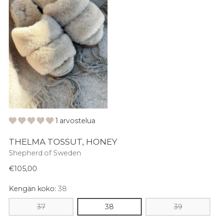
1 arvostelua
THELMA TOSSUT, HONEY
Shepherd of Sweden
Normaali
€105,00
hinta
Kengän koko:
38
37
38
39