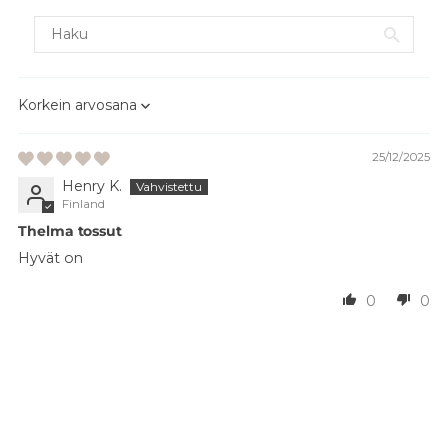
Sort by
25/12/2025
Henry K.
Finland
Thelma tossut
Hyvät on
0
0