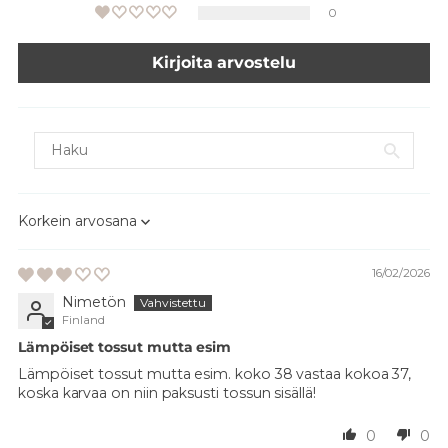
0
Kirjoita arvostelu
Sort by
16/02/2026
Nimetön
Finland
Lämpöiset tossut mutta esim
Lämpöiset tossut mutta esim. koko 38 vastaa kokoa 37,
koska karvaa on niin paksusti tossun sisällä!
0
0