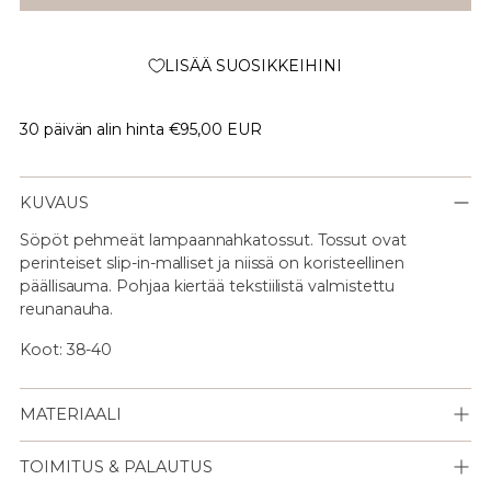
LISÄÄ SUOSIKKEIHINI
30 päivän alin hinta
€95,00 EUR
KUVAUS
Söpöt pehmeät lampaannahkatossut. Tossut ovat
perinteiset slip-in-malliset ja niissä on koristeellinen
päällisauma. Pohjaa kiertää tekstiilistä valmistettu
reunanauha.
Koot: 38-40
MATERIAALI
TOIMITUS & PALAUTUS