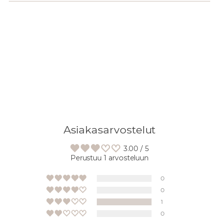
Lisään
tuotteen
ostoskoriisi
Asiakasarvostelut
3.00 / 5
Perustuu 1 arvosteluun
0
0
1
0