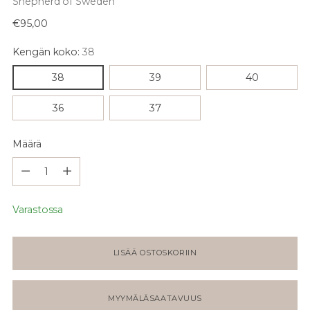
Shepherd of Sweden
Normaali
€95,00
hinta
Kengän koko:
38
38
39
40
36
37
Määrä
Määrä
Varastossa
LISÄÄ OSTOSKORIIN
MYYMÄLÄSAATAVUUS