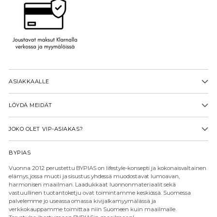
ASIAKKAALLE
LÖYDÄ MEIDÄT
JOKO OLET VIP-ASIAKAS?
BYPIAS
Vuonna 2012 perustettu BYPIAS on lifestyle-konsepti ja kokonaisvaltainen
elämys, jossa muoti ja sisustus yhdessä muodostavat lumoavan,
harmonisen maailman. Laadukkaat luonnonmateriaalit sekä
vastuullinen tuotantoketju ovat toimintamme keskiössä. Suomessa
palvelemme jo useassa omassa kivijalkamyymälässä ja
verkkokauppamme toimittaa niin Suomeen kuin maailmalle.