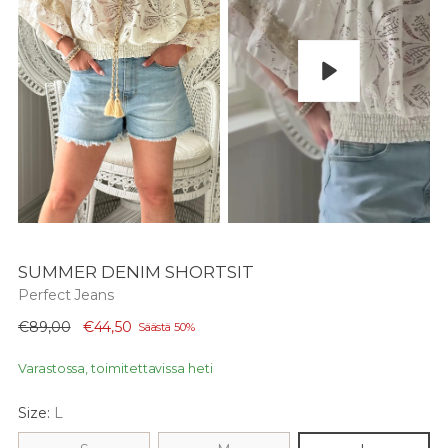
Pelaa
SUMMER DENIM SHORTSIT
Perfect Jeans
Normaali
€89,00
€44,50
Säästä 50%
hinta
Varastossa, toimitettavissa heti
Size:
L