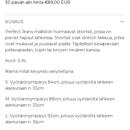
30 päivän alin hinta
€89,00 EUR
KUVAUS
Perfect Jeans malliston hurmaavat shortsit, joissa on
pienet hapsut lahkeissa. Shortsit ovat stretch farkkua, jotka
ovat mukavat ja joustavat päällä. Täydelliset kesäpäivään
pellavapaidan, topin tai kevyen neuleen kanssa.
Koot: S-XL
Nämä mitat kevyesti venytettynä:
S: Vyötärönympärys 84cm, pituus vyötäröltä lahkeen
alareunaan n. 35cm
M: Vyötärönympärys 88cm, pituus vyötäröltä lahkeen
alareunaan n. 35cm
L: Vyötärönympärys 92cm, pituus vyötäröltä lahkeen
alareunaan n. 36cm