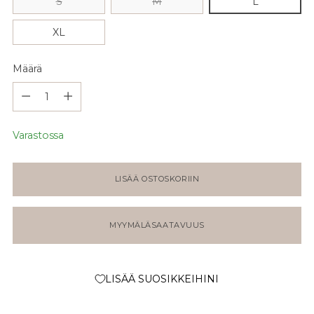
S
M
L
XL
Määrä
Määrä
Varastossa
LISÄÄ OSTOSKORIIN
MYYMÄLÄSAATAVUUS
LISÄÄ SUOSIKKEIHINI