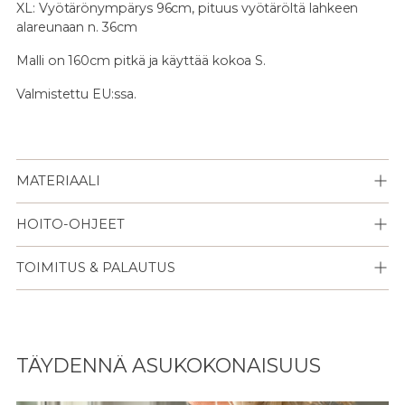
XL: Vyötärönympärys 96cm, pituus vyötäröltä lahkeen
alareunaan n. 36cm
Malli on 160cm pitkä ja käyttää kokoa S.
Valmistettu EU:ssa.
MATERIAALI
HOITO-OHJEET
TOIMITUS & PALAUTUS
Lisään
tuotteen
TÄYDENNÄ ASUKOKONAISUUS
ostoskoriisi