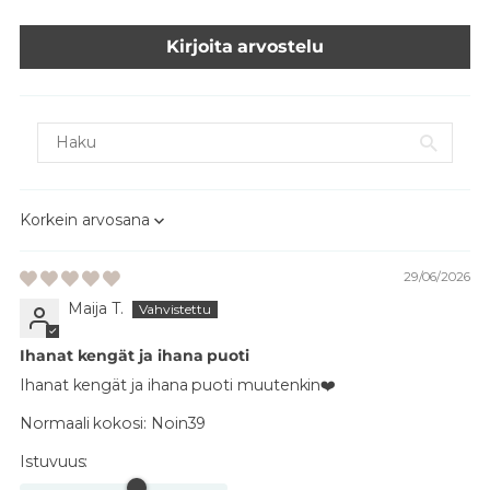
Kirjoita arvostelu
Sort by
29/06/2026
Maija T.
Ihanat kengät ja ihana puoti
Ihanat kengät ja ihana puoti muutenkin❤️
Normaali kokosi:
Noin39
Istuvuus: