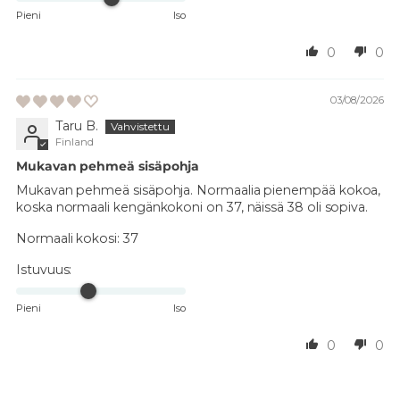
Pieni
Iso
0
0
03/08/2026
Taru B.
Finland
Mukavan pehmeä sisäpohja
Mukavan pehmeä sisäpohja. Normaalia pienempää kokoa,
koska normaali kengänkokoni on 37, näissä 38 oli sopiva.
Normaali kokosi:
37
Istuvuus:
Pieni
Iso
0
0