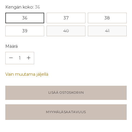
Kengän koko:
36
36
37
38
39
40
41
Määrä
Määrä
Vain muutama jäljellä
LISÄÄ OSTOSKORIIN
MYYMÄLÄSAATAVUUS