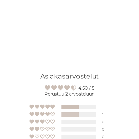
Lisään
tuotteen
ostoskoriisi
Asiakasarvostelut
4.50 / 5
Perustuu 2 arvosteluun
1
1
0
0
0