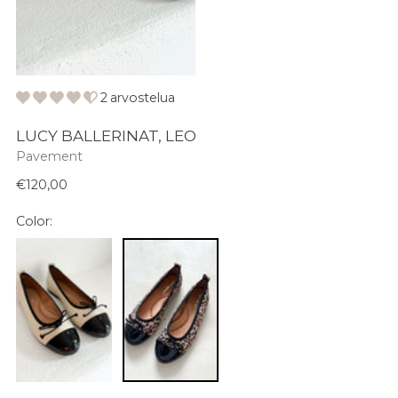
2 arvostelua
LUCY BALLERINAT, LEO
Pavement
Normaali
€120,00
hinta
Color: