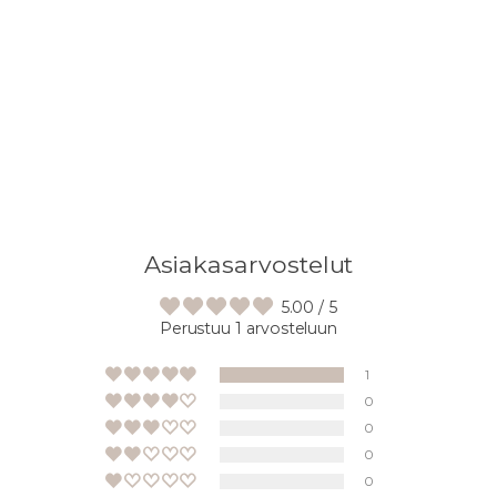
Lisään
tuotteen
ostoskoriisi
Asiakasarvostelut
5.00 / 5
Perustuu 1 arvosteluun
1
0
0
0
0