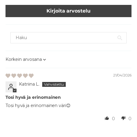
Kirjoita arvostelu
Sort by
21/04/2026
Katriina L.
Tosi hyvä ja erinomainen
Tosi hyvä ja erinomainen väri😊
0
0