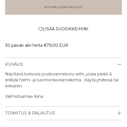
MYYMÄLÄSAATAVUUS
LISÄÄ SUOSIKKEIHINI
30 päivän alin hinta
€79,00 EUR
KUVAUS
Näyttävä turkoosi joustorannekoru-setti, jossa peräti 6
erillistä helmi -ja luonnonkiviranneketta. Käytä yhdessä tai
erikseen.
Valmistusmaa Kiina.
TOIMITUS & PALAUTUS