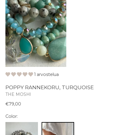
1 arvostelua
POPPY RANNEKORU, TURQUOISE
THE MOSHI
Normaali
€79,00
hinta
Color: