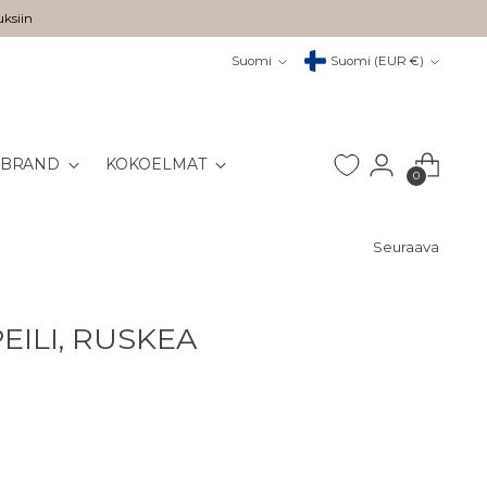
uksiin
Kieli
Valuutta
Suomi
Suomi (EUR €)
 BRAND
KOKOELMAT
0
Seuraava
EILI, RUSKEA