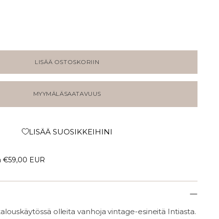
LISÄÄ OSTOSKORIIN
MYYMÄLÄSAATAVUUS
LISÄÄ SUOSIKKEIHINI
a
€59,00 EUR
ouskäytössä olleita vanhoja vintage-esineitä Intiasta.