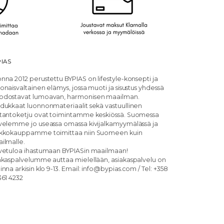
IAS
nna 2012 perustettu BYPIAS on lifestyle-konsepti ja
onaisvaltainen elämys, jossa muoti ja sisustus yhdessä
dostavat lumoavan, harmonisen maailman.
dukkaat luonnonmateriaalit sekä vastuullinen
tantoketju ovat toimintamme keskiössä. Suomessa
velemme jo useassa omassa kivijalkamyymälässä ja
kkokauppamme toimittaa niin Suomeen kuin
ilmalle.
vetuloa ihastumaan BYPIASin maailmaan!
akaspalvelumme auttaa mielellään, asiakaspalvelu on
inna arkisin klo 9-13. Email: info@bypias.com / Tel: +358
361 4232