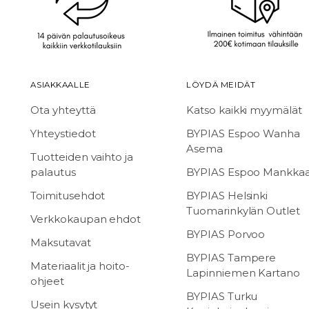
ASIAKKAALLE
LÖYDÄ MEIDÄT
Ota yhteyttä
Katso kaikki myymälät
Yhteystiedot
BYPIAS Espoo Wanha
Asema
Tuotteiden vaihto ja
palautus
BYPIAS Espoo Mankka
Toimitusehdot
BYPIAS Helsinki
Tuomarinkylän Outlet
Verkkokaupan ehdot
BYPIAS Porvoo
Maksutavat
BYPIAS Tampere
Materiaalit ja hoito-
Lapinniemen Kartano
ohjeet
BYPIAS Turku
Usein kysytyt