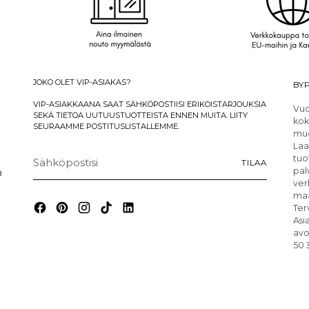
JOKO OLET VIP-ASIAKAS?
BYP
VIP-ASIAKKAANA SAAT SÄHKÖPOSTIISI ERIKOISTARJOUKSIA
Vuo
SEKÄ TIETOA UUTUUSTUOTTEISTA ENNEN MUITA. LIITY
kok
SEURAAMME POSTITUSLISTALLEMME.
muo
Laa
Sähköpostisi
tuo
TILAA
a
pal
ver
maa
Ter
Asi
avo
50 