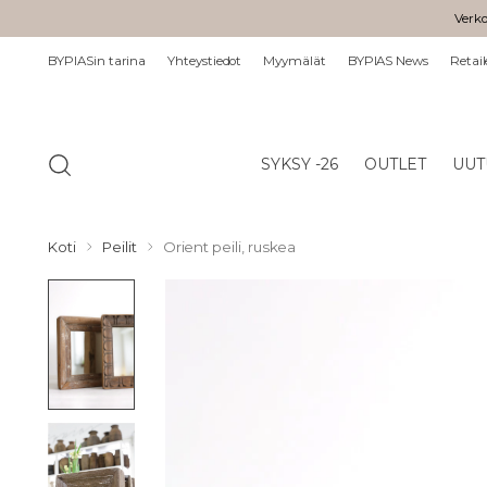
Verko
BYPIASin tarina
Yhteystiedot
Myymälät
BYPIAS News
Retail
SYKSY -26
OUTLET
UUT
Koti
Peilit
Orient peili, ruskea