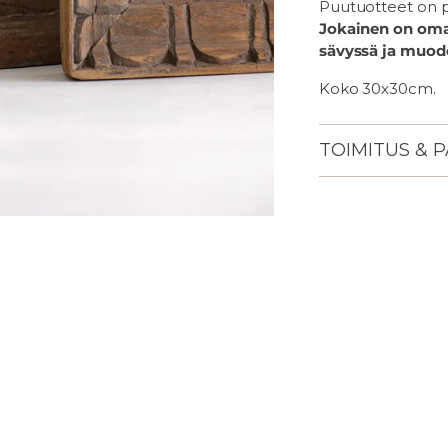
Puutuotteet on p
Jokainen on oma,
sävyssä ja muod
Koko 30x30cm.
TOIMITUS & 
Lisään
tuotteen
ostoskoriisi