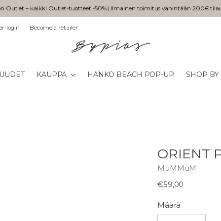
n Outlet – kaikki Outlet-tuotteet -50% | Ilmainen toimitus vähintään 200€ tila
er-login
Become a retailer
UUDET
KAUPPA
HANKO BEACH POP-UP
SHOP BY
ORIENT P
MuMMuM
Normaali
€59,00
hinta
Määrä
Määrä