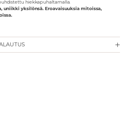
uhdistettu hiekkapuhaltamalla.
 uniikki yksilönsä. Eroavaisuuksia mitoissa,
oissa.
PALAUTUS