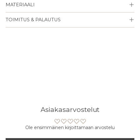
MATERIAALI
TOIMITUS & PALAUTUS
Lisään
tuotteen
ostoskoriisi
Asiakasarvostelut
Ole ensimmäinen kirjoittamaan arvostelu