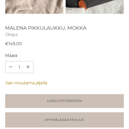
MALENA PIKKULAUKKU, MOKKA
Okays
Normaali
€149,00
hinta
Määrä
Määrä
Vain muutama jäljellä
LISÄÄ OSTOSKORIIN
MYYMÄLÄSAATAVUUS