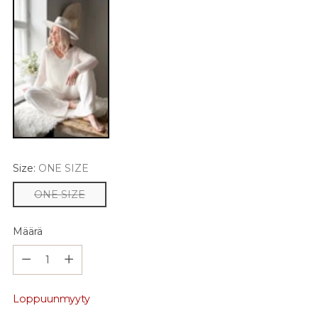
Size:
ONE SIZE
ONE SIZE
Määrä
Määrä
Loppuunmyyty