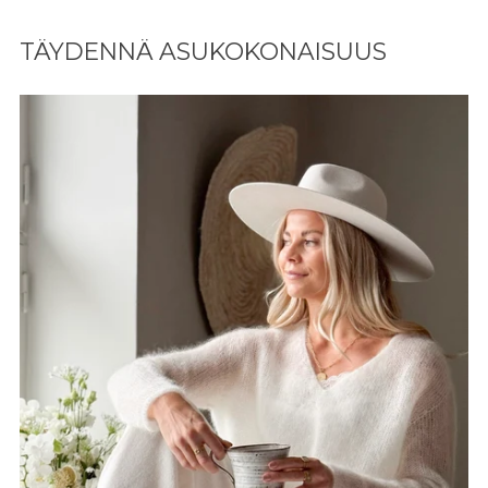
Lisään
tuotteen
TÄYDENNÄ ASUKOKONAISUUS
ostoskoriisi