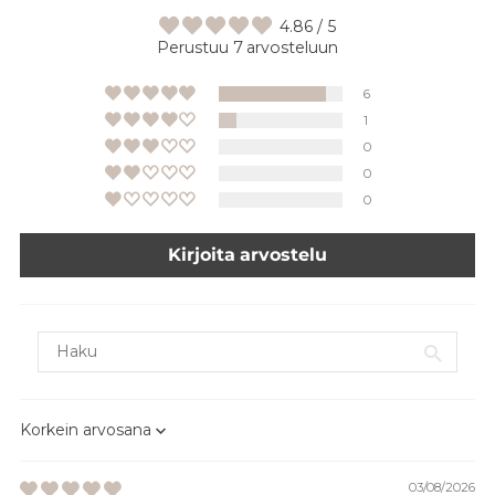
4.86 / 5
Perustuu 7 arvosteluun
6
1
0
0
0
Kirjoita arvostelu
Sort by
03/08/2026