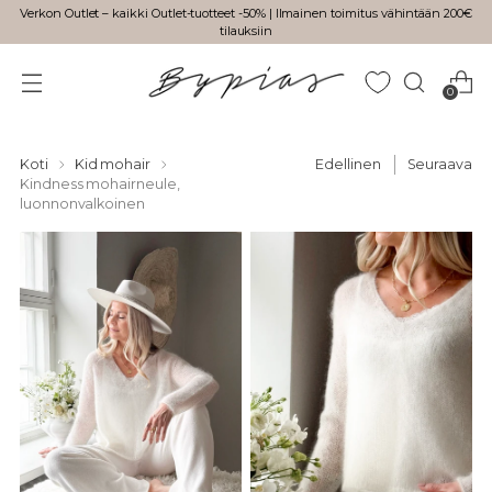
Verkon Outlet – kaikki Outlet-tuotteet -50% | Ilmainen toimitus vähintään 200€
tilauksiin
0
Koti
Kid mohair
Edellinen
Seuraava
Kindness mohairneule,
luonnonvalkoinen