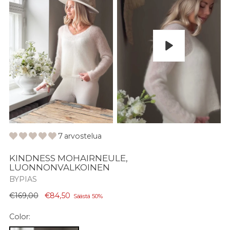
Pelaa
7 arvostelua
KINDNESS MOHAIRNEULE,
LUONNONVALKOINEN
BYPIAS
Normaali
€169,00
€84,50
Säästä 50%
hinta
Color: