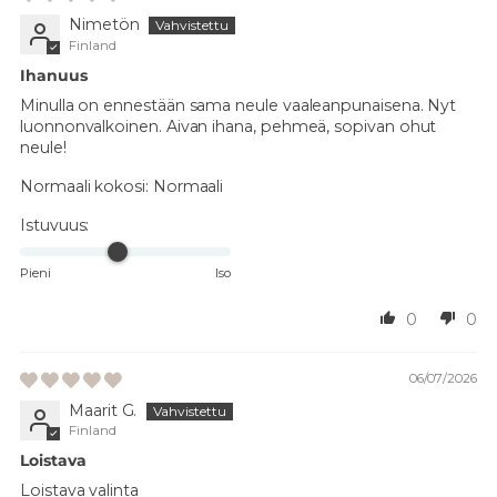
Nimetön
Finland
Ihanuus
Minulla on ennestään sama neule vaaleanpunaisena. Nyt
luonnonvalkoinen. Aivan ihana, pehmeä, sopivan ohut
neule!
Normaali kokosi:
Normaali
Istuvuus:
Pieni
Iso
0
0
06/07/2026
Maarit G.
Finland
Loistava
Loistava valinta