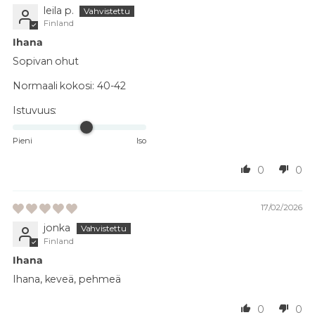
leila p.
Finland
Ihana
Sopivan ohut
Normaali kokosi:
40-42
Istuvuus:
Pieni
Iso
0
0
17/02/2026
jonka
Finland
Ihana
Ihana, keveä, pehmeä
0
0