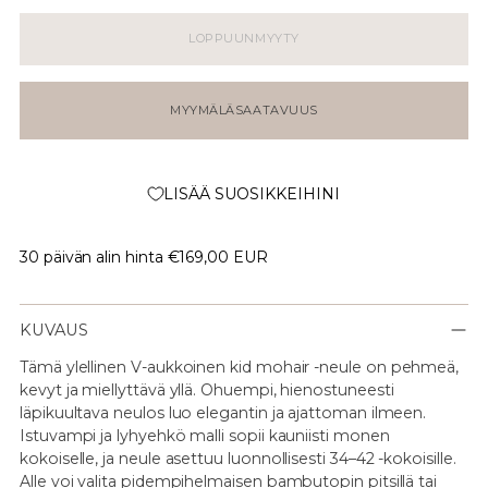
LOPPUUNMYYTY
MYYMÄLÄSAATAVUUS
LISÄÄ SUOSIKKEIHINI
30 päivän alin hinta
€169,00 EUR
KUVAUS
Tämä ylellinen V-aukkoinen kid mohair -neule on pehmeä,
kevyt ja miellyttävä yllä. Ohuempi, hienostuneesti
läpikuultava neulos luo elegantin ja ajattoman ilmeen.
Istuvampi ja lyhyehkö malli sopii kauniisti monen
kokoiselle, ja neule asettuu luonnollisesti 34–42 -kokoisille.
Alle voi valita pidempihelmaisen bambutopin pitsillä tai