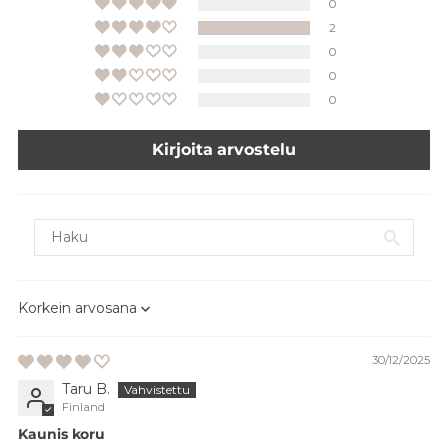
0
2
0
0
0
Kirjoita arvostelu
Sort by
30/12/2025
Taru B.
Finland
Kaunis koru