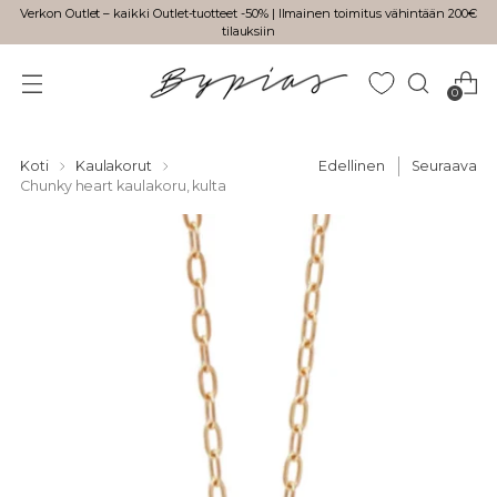
Verkon Outlet – kaikki Outlet-tuotteet -50% | Ilmainen toimitus vähintään 200€
tilauksiin
0
Koti
Kaulakorut
Edellinen
Seuraava
Chunky heart kaulakoru, kulta