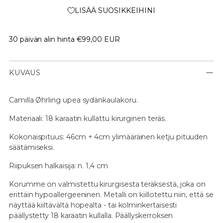
LISÄÄ SUOSIKKEIHINI
30 päivän alin hinta
€99,00 EUR
KUVAUS
Camilla Øhrling upea
sydänkaulakoru.
Materiaali: 18 karaatin kullattu kirurginen teräs.
Kokonaispituus: 46cm + 4cm ylimääräinen ketju pituuden
säätämiseksi.
Riipuksen halkaisija: n. 1,4 cm
Korumme on valmistettu kirurgisesta teräksestä, joka on
erittäin hypoallergeeninen. Metalli on kiillotettu niin, että se
näyttää kiiltävältä hopealta - tai kolminkertaisesti
päällystetty 18 karaatin kullalla. Päällyskerroksen