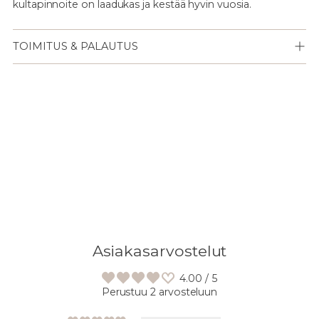
kultapinnoite on laadukas ja kestää hyvin vuosia.
TOIMITUS & PALAUTUS
Lisään
tuotteen
ostoskoriisi
Asiakasarvostelut
4.00 / 5
Perustuu 2 arvosteluun