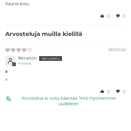
Kaunis koru.
0
0
Arvosteluja muilla kielillä
28/03/2026
Nimetön
Finland
x
x
0
0
Arvostelua ei voitu kääntää. Yritä myöhemmin
uudelleen