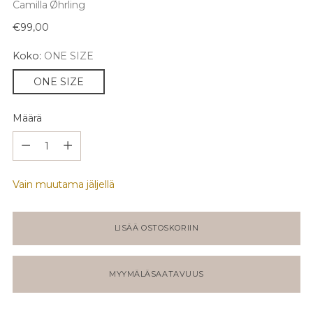
Camilla Øhrling
Normaali
€99,00
hinta
Koko:
ONE SIZE
ONE SIZE
Määrä
Määrä
Vain muutama jäljellä
LISÄÄ OSTOSKORIIN
MYYMÄLÄSAATAVUUS