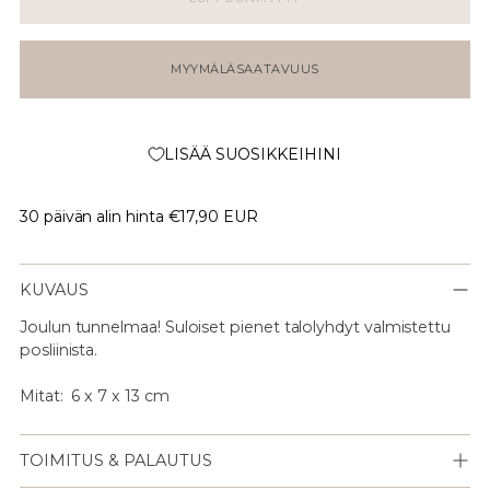
MYYMÄLÄSAATAVUUS
LISÄÄ SUOSIKKEIHINI
30 päivän alin hinta
€17,90 EUR
KUVAUS
Joulun tunnelmaa!
Suloiset pienet talolyhdyt valmistettu
posliinista.
Mitat:
6 x 7 x 13 cm
TOIMITUS & PALAUTUS