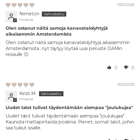
13/01/2026
Nimetön
Finland
Olen ostanut näitä samoja kanavatalolyhtyjä
aikaisemmin Amsterdamista
Olen ostanut näitä samoja kanavatalolyhtyjä aikaisemmin
Amsterdamista...nyt täytyy löytää uusi peruste DAMin
reissulle 🙂
0
0
15/12/2025
Kirsti M.
Finland
Uudet talot tulivat täydentämään aiempaa "joulukujaa"
Uudet talot tulivat täydentämään aiempaa "joulukujaa".
Kaunista mattapintaista posliinia. Pienet, somat talot, joihin
saa tuikut sisälle.