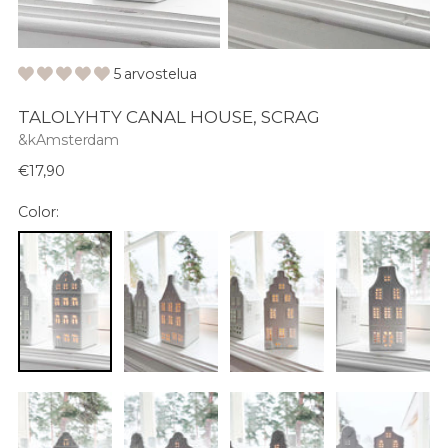
5 arvostelua
TALOLYHTY CANAL HOUSE, SCRAG
&kAmsterdam
Normaali
€17,90
hinta
Color: