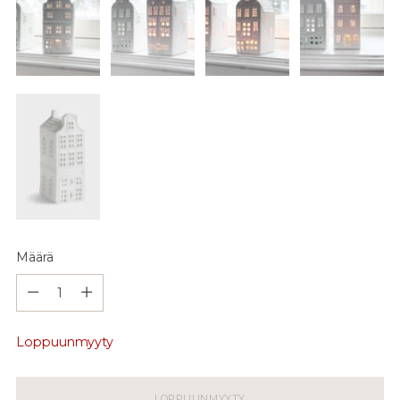
Määrä
Määrä
Loppuunmyyty
LOPPUUNMYYTY