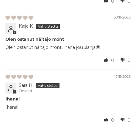
0
0
30/11/2025
Kaija K.
Olen ostanut näitäjo mont
Olen ostanut näitäjo mont, ihana joululahja🤩
0
0
17/11/2025
Sara H.
Finland
Ihana!
Ihana!
0
0