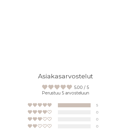
Lisään
tuotteen
ostoskoriisi
Asiakasarvostelut
5.00 / 5
Perustuu 5 arvosteluun
5
0
0
0