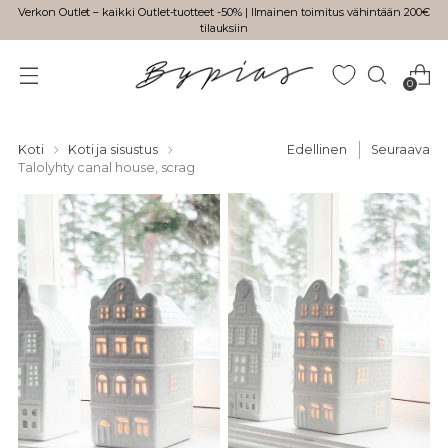
Verkon Outlet – kaikki Outlet-tuotteet -50% | Ilmainen toimitus vähintään 200€
tilauksiin
0
Koti
Koti ja sisustus
Edellinen
Seuraava
Talolyhty canal house, scrag