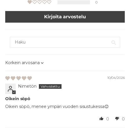
0
Kirjoita arvostelu
Sort by
10/04/2026
Nimetön
Oikein söpö
Oikein söpö, menee ympäri vuoden sisustukessa😊
0
0