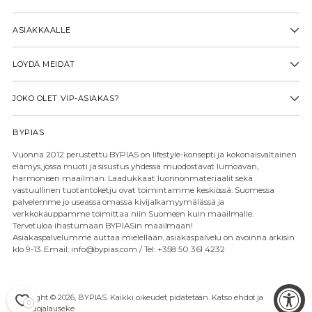
ASIAKKAALLE
LÖYDÄ MEIDÄT
JOKO OLET VIP-ASIAKAS?
BYPIAS
Vuonna 2012 perustettu BYPIAS on lifestyle-konsepti ja kokonaisvaltainen
elämys, jossa muoti ja sisustus yhdessä muodostavat lumoavan,
harmonisen maailman. Laadukkaat luonnonmateriaalit sekä
vastuullinen tuotantoketju ovat toimintamme keskiössä. Suomessa
palvelemme jo useassa omassa kivijalkamyymälässä ja
verkkokauppamme toimittaa niin Suomeen kuin maailmalle.
Tervetuloa ihastumaan BYPIASin maailmaan!
Asiakaspalvelumme auttaa mielellään, asiakaspalvelu on avoinna arkisin
klo 9-13. Email: info@bypias.com / Tel: +358 50 361 4232
Copyright © 2026,
BYPIAS
. Kaikki oikeudet pidätetään. Katso ehdot ja
0
tietosuojalauseke