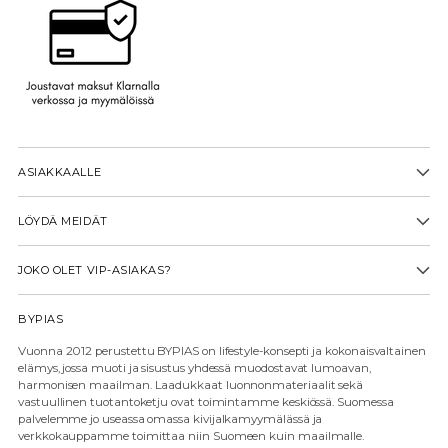
ASIAKKAALLE
LÖYDÄ MEIDÄT
JOKO OLET VIP-ASIAKAS?
BYPIAS
Vuonna 2012 perustettu BYPIAS on lifestyle-konsepti ja kokonaisvaltainen
elämys, jossa muoti ja sisustus yhdessä muodostavat lumoavan,
harmonisen maailman. Laadukkaat luonnonmateriaalit sekä
vastuullinen tuotantoketju ovat toimintamme keskiössä. Suomessa
palvelemme jo useassa omassa kivijalkamyymälässä ja
verkkokauppamme toimittaa niin Suomeen kuin maailmalle.