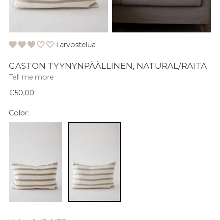
1 arvostelua
GASTON TYYNYNPÄÄLLINEN, NATURAL/RAITA
Tell me more
Normaali
€50,00
hinta
Color: