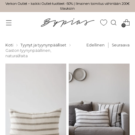
Verkon Outlet – kaikki Outlet-tuotteet -50% | Ilmainen toimitus vähintään 200€
tilauksiin
0
Koti
Tyynyt ja tyynynpäälliset
Edellinen
Seuraava
Gaston tyynynpäällinen,
natural/raita