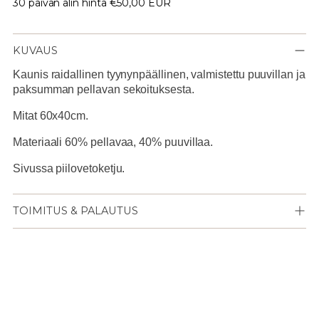
30 päivän alin hinta
€50,00 EUR
KUVAUS
Kaunis raidallinen tyynynpäällinen, valmistettu puuvillan ja
paksumman pellavan sekoituksesta.
Mitat 60x40cm.
Materiaali 60% pellavaa, 40% puuvillaa.
Sivussa piilovetoketju.
TOIMITUS & PALAUTUS
Lisään
tuotteen
ostoskoriisi