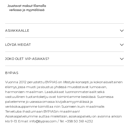
ASIAKKAALLE
LÖYDÄ MEIDÄT
JOKO OLET VIP-ASIAKAS?
BYPIAS
Vuonna 2012 perustettu BYPIAS on lifestyle-konsepti ja kokonaisvaltainen
elämys, jossa muoti ja sisustus yhdessä muodostavat lumoavan,
harmonisen maailman. Laadukkaat luonnonmateriaalit sekä
vastuullinen tuotantoketju ovat toimintamme keskiössä. Suomessa
palvelemme jo useassa omassa kivijalkamyymälässä ja
verkkokauppamme toimittaa niin Suomeen kuin maailmalle.
Tervetuloa ihastumaan BYPIASin maailmaan!
Asiakaspalvelumme auttaa mielellään, asiakaspalvelu on avoinna arkisin
klo 9-13. Email: info@bypias.com / Tel: +358 50 361 4232