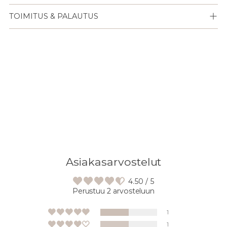
TOIMITUS & PALAUTUS
Lisään
tuotteen
ostoskoriisi
Asiakasarvostelut
4.50 / 5
Perustuu 2 arvosteluun
1
1