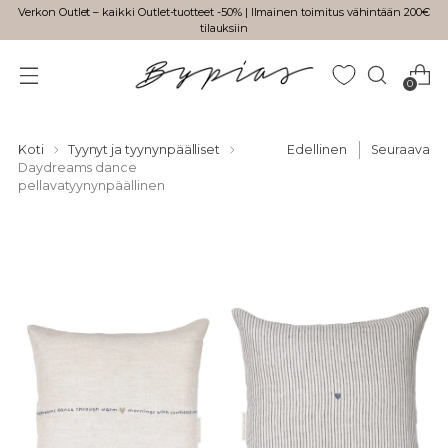
Verkon Outlet – kaikki Outlet-tuotteet -50% | Ilmainen toimitus vähintään 200€
tilauksiin
0
Koti
Tyynyt ja tyynynpäälliset
Edellinen
Seuraava
Daydreams dance
pellavatyynynpäällinen