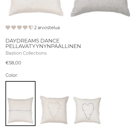
2 arvostelua
DAYDREAMS DANCE
PELLAVATYYNYNPÄÄLLINEN
Bastion Collections
Normaali
€58,00
hinta
Color: