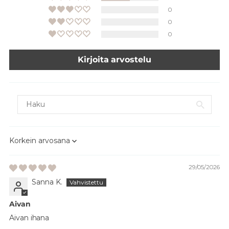
0
0
0
Kirjoita arvostelu
Sort by
29/05/2026
Sanna K.
Aivan
Aivan ihana