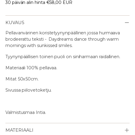
30 päivän alin hinta
€58,00 EUR
KUVAUS
Pellavanvärinen koristetyynynpäällinen jossa hurmaava
brodeerattu teksti - Daydreams dance through warm
mornings with sunkissed smiles.
Tyynynpäällisen toinen puoli on siniharmaan raidallinen.
Materiaali 100% pellavaa.
Mitat 50x50cm.
Sivussa piilovetoketju.
Valmistusmaa Intia.
MATERIAALI