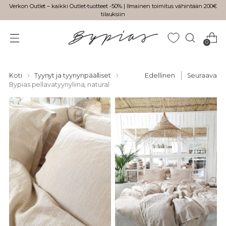
Verkon Outlet – kaikki Outlet-tuotteet -50% | Ilmainen toimitus vähintään 200€
tilauksiin
0
Koti
Tyynyt ja tyynynpäälliset
Edellinen
Seuraava
Bypias pellavatyynyliina, natural