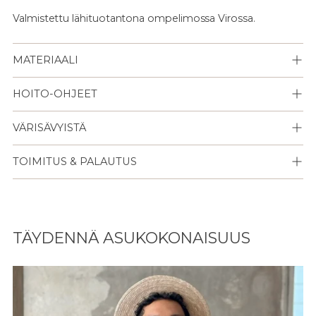
Valmistettu lähituotantona ompelimossa Virossa.
MATERIAALI
HOITO-OHJEET
VÄRISÄVYISTÄ
TOIMITUS & PALAUTUS
Lisään
tuotteen
TÄYDENNÄ ASUKOKONAISUUS
ostoskoriisi