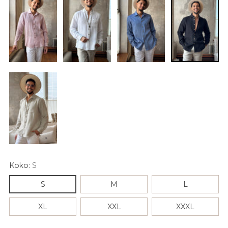
Koko:
S
S
M
L
XL
XXL
XXXL