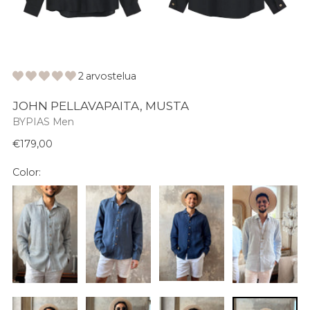
2 arvostelua
JOHN PELLAVAPAITA, MUSTA
BYPIAS Men
Normaali
€179,00
hinta
Color: