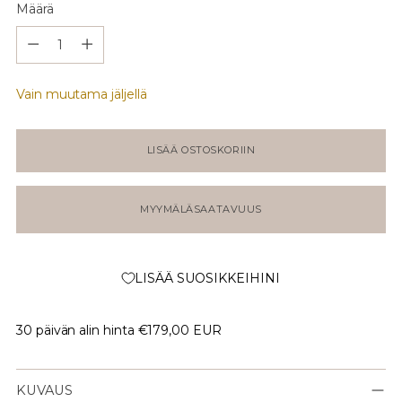
Määrä
Määrä
Vain muutama jäljellä
LISÄÄ OSTOSKORIIN
MYYMÄLÄSAATAVUUS
LISÄÄ SUOSIKKEIHINI
30 päivän alin hinta
€179,00 EUR
KUVAUS