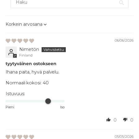
Sort by
06/06/2026
Nimetön
Finland
tyytyväinen ostokseen
Ihana paita, hyvä palvelu.
Normaali kokosi:
40
Istuvuus:
Pieni
Iso
0
0
05/05/2026