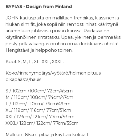
BYPIAS - Design from Finland
JOHN kauluspaita
on malliltaan trendikäs, klassinen ja
hiukan slim fit, joka sopii niin rennosti hihat käärittynä
arkeen kuin juhlavasti puvun kanssa. Paidassa on
käytännöllinen rintatasku. Upea, ylellinen ja pehmeäksi
pesty pellavakangas on ihan omaa luokkaansa iholla!
Hengittävä ja helppohoitoinen.
Koot S, M, L, XL, XXL, XXXL.
Koko/rinnanympärys/vyötärö/helman pituus
olkapäästä/hauis
S / 102cm /100cm/ 72cm/45cm
M / 110cm/ 108cm/ 74cm/47cm
L / 112cm/ 110cm/ 76cm/49cm
XL/ 118cm/ 116cm/ 77cm/51cm
XXL/ 123cm/ 121cm/ 77cm/53cm
XXXL/ 128cm/ 122cm/ 77cm/55cm
Malli on 185cm pitkä ja käyttää kokoa L.