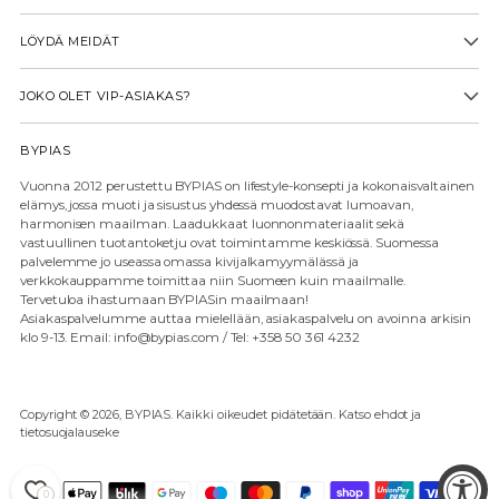
LÖYDÄ MEIDÄT
JOKO OLET VIP-ASIAKAS?
BYPIAS
Vuonna 2012 perustettu BYPIAS on lifestyle-konsepti ja kokonaisvaltainen
elämys, jossa muoti ja sisustus yhdessä muodostavat lumoavan,
harmonisen maailman. Laadukkaat luonnonmateriaalit sekä
vastuullinen tuotantoketju ovat toimintamme keskiössä. Suomessa
palvelemme jo useassa omassa kivijalkamyymälässä ja
verkkokauppamme toimittaa niin Suomeen kuin maailmalle.
Tervetuloa ihastumaan BYPIASin maailmaan!
Asiakaspalvelumme auttaa mielellään, asiakaspalvelu on avoinna arkisin
klo 9-13. Email: info@bypias.com / Tel: +358 50 361 4232
Copyright © 2026,
BYPIAS
. Kaikki oikeudet pidätetään. Katso ehdot ja
tietosuojalauseke
0