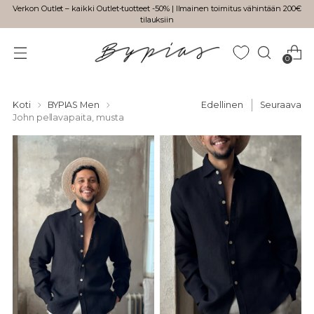
Verkon Outlet – kaikki Outlet-tuotteet -50% | Ilmainen toimitus vähintään 200€
tilauksiin
0
Koti
BYPIAS Men
Edellinen
Seuraava
John pellavapaita, musta