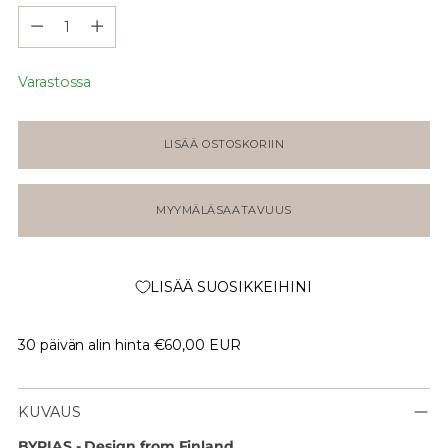
Määrä
Varastossa
LISÄÄ OSTOSKORIIN
MYYMÄLÄSAATAVUUS
LISÄÄ SUOSIKKEIHINI
30 päivän alin hinta
€60,00 EUR
KUVAUS
BYPIAS - Design from Finland