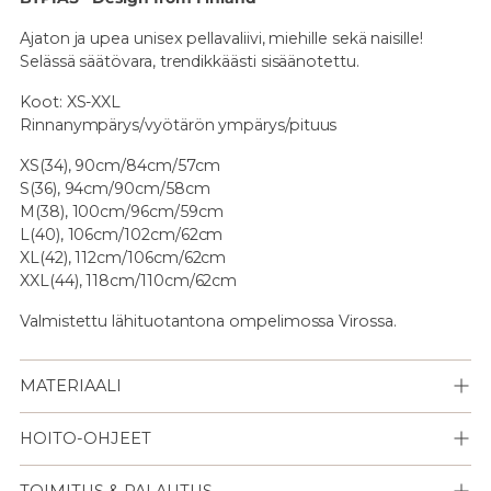
Ajaton ja upea unisex pellavaliivi, miehille sekä naisille!
Selässä säätövara, trendikkäästi sisäänotettu.
Koot: XS-XXL
Rinnanympärys/vyötärön ympärys/pituus
XS(34), 90cm/84cm/57cm
S(36), 94cm/90cm/58cm
M(38), 100cm/96cm/59cm
L(40), 106cm/102cm/62cm
XL(42), 112cm/106cm/62cm
XXL(44), 118cm/110cm/62cm
Valmistettu lähituotantona ompelimossa Virossa.
MATERIAALI
HOITO-OHJEET
TOIMITUS & PALAUTUS