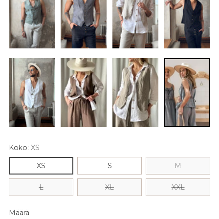
Koko:
XS
XS
S
M
L
XL
XXL
Määrä