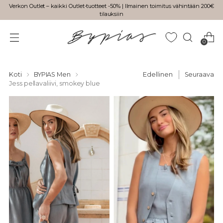
Verkon Outlet – kaikki Outlet-tuotteet -50% | Ilmainen toimitus vähintään 200€
tilauksiin
0
Koti
BYPIAS Men
Edellinen
Seuraava
Jess pellavaliivi, smokey blue