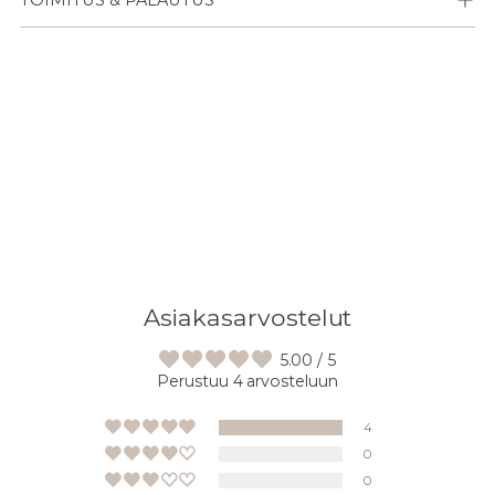
Lisään
tuotteen
ostoskoriisi
Asiakasarvostelut
5.00 / 5
Perustuu 4 arvosteluun
4
0
0