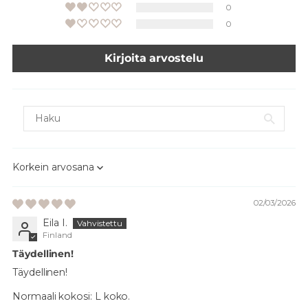
0
0
Kirjoita arvostelu
Sort by
02/03/2026
Eila I.
Finland
Täydellinen!
Täydellinen!
Normaali kokosi:
L koko.