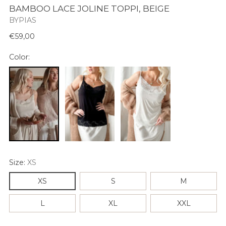
BAMBOO LACE JOLINE TOPPI, BEIGE
BYPIAS
Normaali
€59,00
hinta
Color:
Size:
XS
XS
S
M
L
XL
XXL