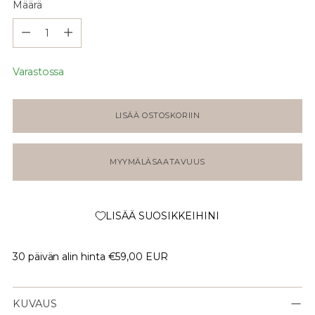
Määrä
Määrä
Varastossa
LISÄÄ OSTOSKORIIN
MYYMÄLÄSAATAVUUS
LISÄÄ SUOSIKKEIHINI
30 päivän alin hinta
€59,00 EUR
KUVAUS