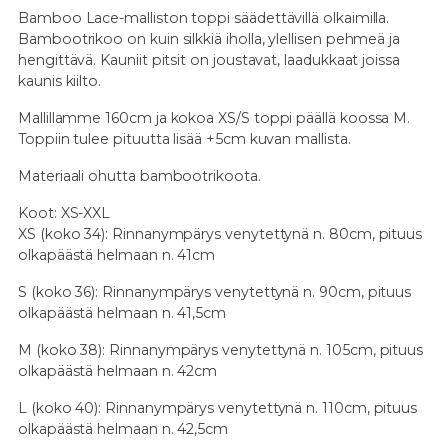
Bamboo Lace-malliston toppi säädettävillä olkaimilla.
Bambootrikoo on kuin silkkiä iholla, ylellisen pehmeä ja
hengittävä. Kauniit pitsit on joustavat, laadukkaat joissa
kaunis kiilto.
Mallillamme 160cm ja kokoa XS/S toppi päällä koossa M.
Toppiin tulee pituutta lisää +5cm kuvan mallista.
Materiaali ohutta bambootrikoota.
Koot: XS-XXL
XS (koko 34): Rinnanympärys venytettynä n. 80cm, pituus
olkapäästä helmaan n. 41cm
S (koko 36): Rinnanympärys venytettynä n. 90cm, pituus
olkapäästä helmaan n. 41,5cm
M (koko 38): Rinnanympärys venytettynä n. 105cm, pituus
olkapäästä helmaan n. 42cm
L (koko 40): Rinnanympärys venytettynä n. 110
cm, pituus
olkapäästä helmaan n. 42,5cm