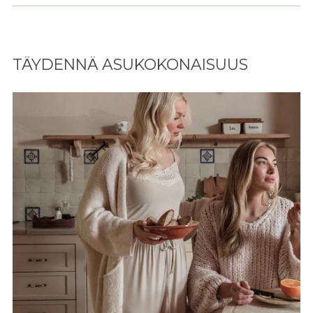
Lisään
tuotteen
TÄYDENNÄ ASUKOKONAISUUS
ostoskoriisi