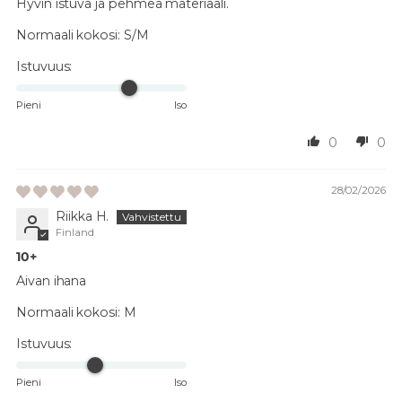
Hyvin istuva ja pehmeä materiaali.
Normaali kokosi:
S/M
Istuvuus:
Pieni
Iso
0
0
28/02/2026
Riikka H.
Finland
10+
Aivan ihana
Normaali kokosi:
M
Istuvuus:
Pieni
Iso