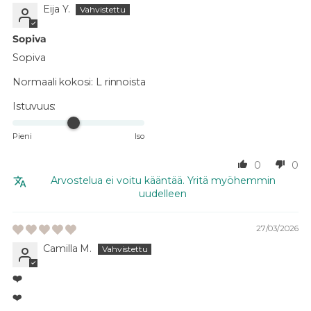
Eija Y.
Sopiva
Sopiva
Normaali kokosi:
L rinnoista
Istuvuus:
Pieni
Iso
0
0
Arvostelua ei voitu kääntää. Yritä myöhemmin
uudelleen
27/03/2026
Camilla M.
❤️
❤️