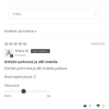
Sort by
31/05/2026
Maria N.
Finland
Erittäin pehmeä ja silti todella
Erittäin pehmeä ja silti todella juhlava
Normaali kokosi:
S
Istuvuus:
Pieni
Iso
0
0