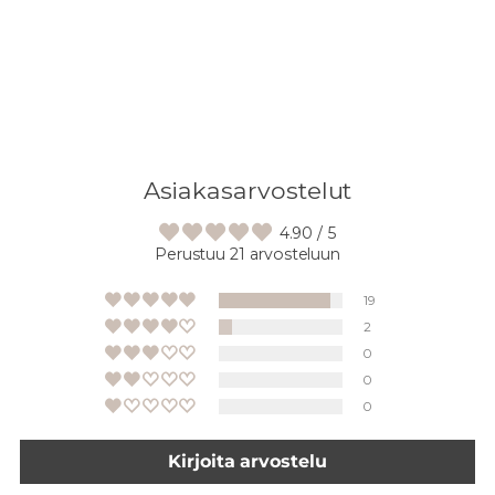
Asiakasarvostelut
4.90 / 5
Perustuu 21 arvosteluun
19
2
0
0
0
Kirjoita arvostelu