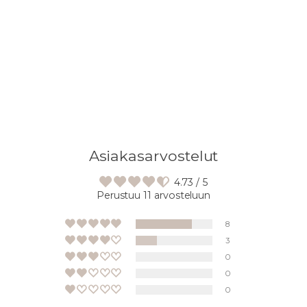
Lisään
tuotteen
ostoskoriisi
Asiakasarvostelut
4.73 / 5
Perustuu 11 arvosteluun
8
3
0
0
0