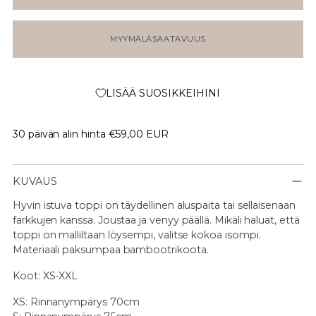
MYYMÄLÄSAATAVUUS
LISÄÄ SUOSIKKEIHINI
30 päivän alin hinta
€59,00 EUR
KUVAUS
Hyvin istuva toppi on täydellinen aluspaita tai sellaisenaan
farkkujen kanssa. Joustaa ja venyy päällä. Mikäli haluat, että
toppi on malliltaan löysempi, valitse kokoa isompi.
Materiaali paksumpaa bambootrikoota.
Koot: XS-XXL
XS: Rinnanympärys 70cm