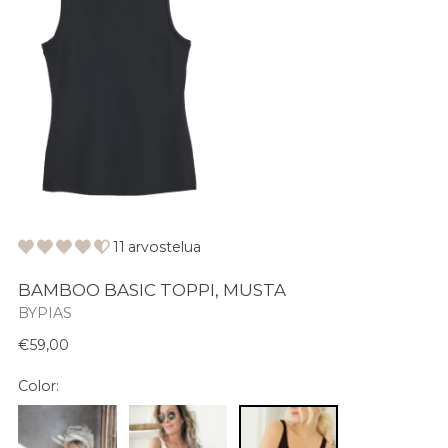
11 arvostelua
BAMBOO BASIC TOPPI, MUSTA
BYPIAS
Normaali
€59,00
hinta
Color: