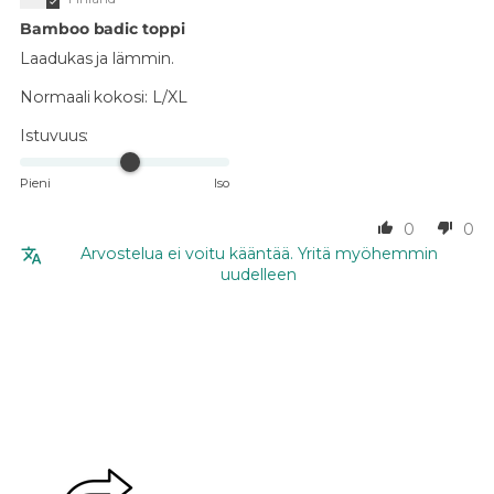
Bamboo badic toppi
Laadukas ja lämmin.
Normaali kokosi:
L/XL
Istuvuus:
Pieni
Iso
0
0
Arvostelua ei voitu kääntää. Yritä myöhemmin
uudelleen