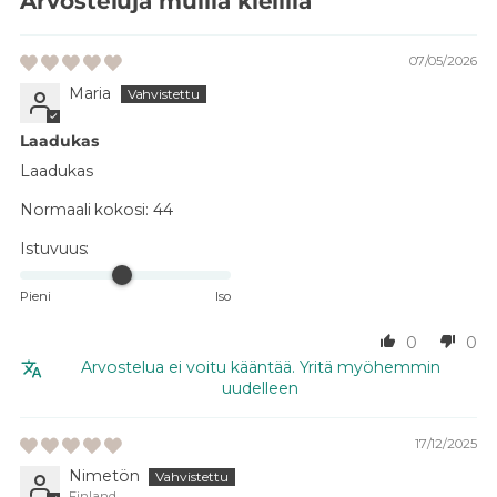
Arvosteluja muilla kielillä
07/05/2026
Maria
Laadukas
Laadukas
Normaali kokosi:
44
Istuvuus:
Pieni
Iso
0
0
Arvostelua ei voitu kääntää. Yritä myöhemmin
uudelleen
17/12/2025
Nimetön
Finland