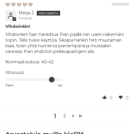
01/12/2025
Merja J.
Finland
Vihdoinkin!
Vihdoinkin! Sain hankittua Pian päällä niin usein näkemäni
topin. Tälle tulee käyttöä. Siksipä hankin heti muutaman
lisää, tosin yhtä numeroa pienempänä ja muissakin
väreissä. Ihan ehdoton pellavapaitojeni alla.
Normaali kokosi:
40-42
Istuvuus:
Pieni
Iso
0
0
1
2