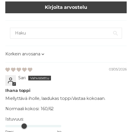
Kirjoita arvostelu
Sort by
03/05/2026
Sari
Ihana toppi
Miellyttävä iholle, laadukas toppi.Vastaa kokoaan.
Normaali kokosi:
160/62
Istuvuus:
Pieni
Iso