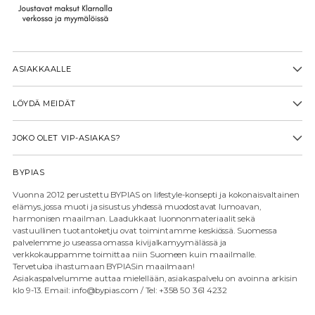
ASIAKKAALLE
LÖYDÄ MEIDÄT
JOKO OLET VIP-ASIAKAS?
BYPIAS
Vuonna 2012 perustettu BYPIAS on lifestyle-konsepti ja kokonaisvaltainen
elämys, jossa muoti ja sisustus yhdessä muodostavat lumoavan,
harmonisen maailman. Laadukkaat luonnonmateriaalit sekä
vastuullinen tuotantoketju ovat toimintamme keskiössä. Suomessa
palvelemme jo useassa omassa kivijalkamyymälässä ja
verkkokauppamme toimittaa niin Suomeen kuin maailmalle.
Tervetuloa ihastumaan BYPIASin maailmaan!
Asiakaspalvelumme auttaa mielellään, asiakaspalvelu on avoinna arkisin
klo 9-13. Email: info@bypias.com / Tel: +358 50 361 4232