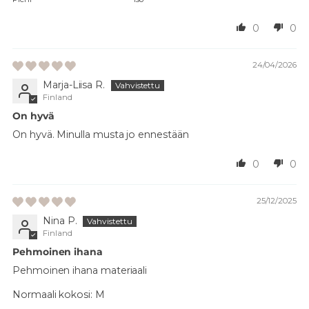
0
0
24/04/2026
Marja-Liisa R.
Finland
On hyvä
On hyvä. Minulla musta jo ennestään
0
0
25/12/2025
Nina P.
Finland
Pehmoinen ihana
Pehmoinen ihana materiaali
Normaali kokosi:
M