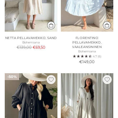
NETTA PELLAVAMEKKO, SAND
FLORENTINO
Bohemiana
PELLAVAMEKKO,
Normaali
€139,00
€69,50
VAALEANSININEN
Bohemiana
hinta
4.7
(6)
€149,00
50%