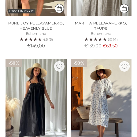
LOPPUUNMYYTY
PURE JOY PELLAVAMEKKO,
MARTHA PELLAVAMEKKO,
HEAVENLY BLUE
TAUPE
Bohemiana
Bohemiana
4.6
(5)
5.0
(4)
Normaali
€149,00
€139,00
€69,50
hinta
50%
50%