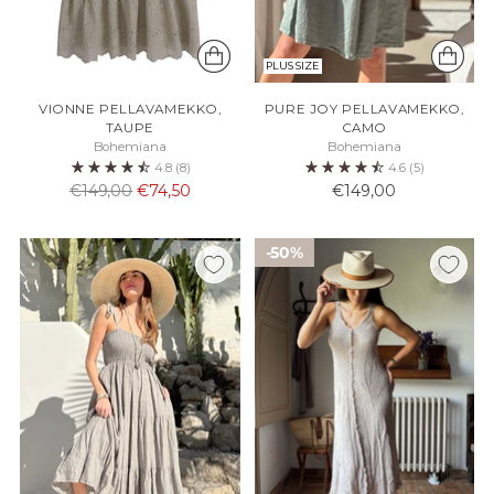
PLUS SIZE
VIONNE PELLAVAMEKKO,
PURE JOY PELLAVAMEKKO,
TAUPE
CAMO
Bohemiana
Bohemiana
4.8
(8)
4.6
(5)
Normaali
€149,00
€74,50
€149,00
hinta
50%