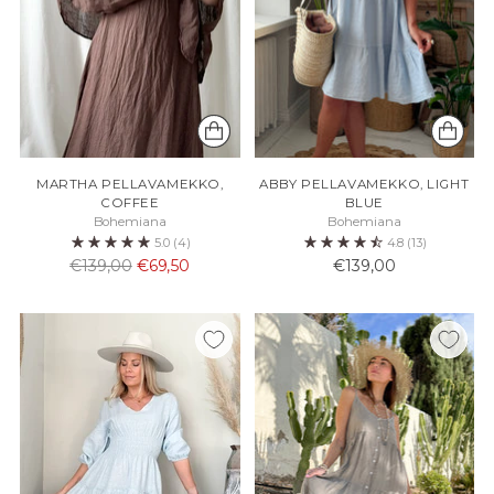
MARTHA PELLAVAMEKKO,
ABBY PELLAVAMEKKO, LIGHT
COFFEE
BLUE
Bohemiana
Bohemiana
5.0
(4)
4.8
(13)
Normaali
€139,00
€69,50
€139,00
hinta