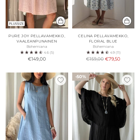
PLUS SIZE
PURE JOY PELLAVAMEKKO,
CELINA PELLAVAMEKKO,
VAALEANPUNAINEN
FLORAL BLUE
Bohemiana
Bohemiana
4.6
(5)
4.9
(11)
Normaali
€149,00
€159,00
€79,50
hinta
50%