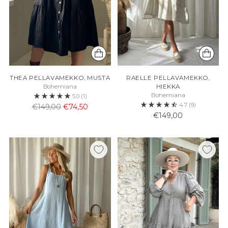
THEA PELLAVAMEKKO, MUSTA
RAELLE PELLAVAMEKKO,
Bohemiana
HIEKKA
Bohemiana
5.0
(1)
4.7
(9)
Normaali
€149,00
€74,50
€149,00
hinta