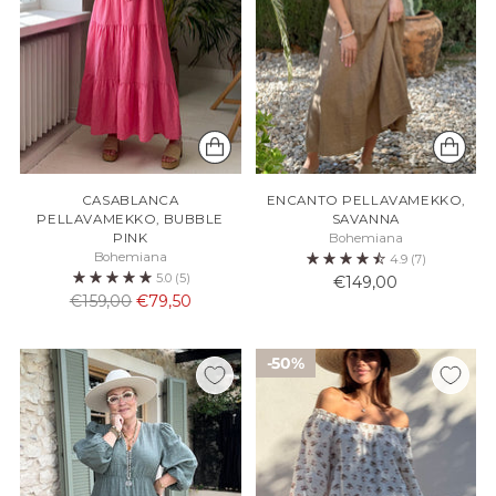
CASABLANCA
ENCANTO PELLAVAMEKKO,
PELLAVAMEKKO, BUBBLE
SAVANNA
PINK
Bohemiana
Bohemiana
4.9
(7)
5.0
(5)
€149,00
Normaali
€159,00
€79,50
hinta
50%