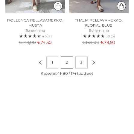
POLLENCA PELLAVAMEKKO,
THALIA PELLAVAMEKKO,
MUSTA
FLORAL BLUE
Bohemiana
Bohemiana
4.5
(2)
5.0
(3)
Normaali
Normaali
€149,00
€74,50
€159,00
€79,50
hinta
hinta
1
2
3
Katselet 41-80 / 174 tuotteet