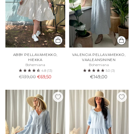
ABBY PELLAVAMEKKO,
VALENCIA PELLAVAMEKKO,
HIEKKA
VAALEANSININEN
Bohemiana
Bohemiana
4.8
(13)
5.0
(3)
Normaali
€139,00
€69,50
€149,00
hinta