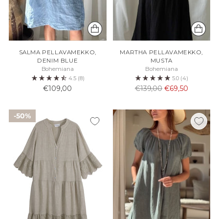
SALMA PELLAVAMEKKO,
MARTHA PELLAVAMEKKO,
DENIM BLUE
MUSTA
Bohemiana
Bohemiana
4.5
(8)
5.0
(4)
Normaali
€109,00
€139,00
€69,50
hinta
50%