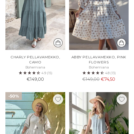
CHARLY PELLAVAMEKKO,
ABBY PELLAVAMEKKO, PINK
CAMO
FLOWERS
Bohemiana
Bohemiana
4.9
(15)
4.8
(13)
Normaali
€149,00
€149,00
€74,50
hinta
50%