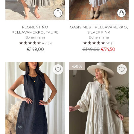
FLORENTINO
OASIS MESH PELLAVAMEKKO,
PELLAVAMEKKO, TAUPE
SILVERPINK
Bohemiana
Bohemiana
4.7
(6)
5.0
(1)
Normaali
€149,00
€149,00
€74,50
hinta
50%