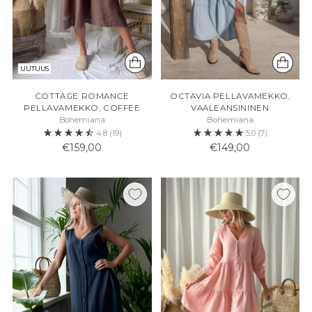
UUTUUS
COTTAGE ROMANCE
OCTAVIA PELLAVAMEKKO,
PELLAVAMEKKO, COFFEE
VAALEANSININEN
Bohemiana
Bohemiana
4.8
(19)
5.0
(7)
€159,00
€149,00