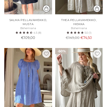
SALMA PELLAVAMEKKO,
THEA PELLAVAMEKKO,
MUSTA
HIEKKA
Bohemiana
Bohemiana
4.5
(8)
5.0
(1)
Normaali
€109,00
€149,00
€74,50
hinta
50%