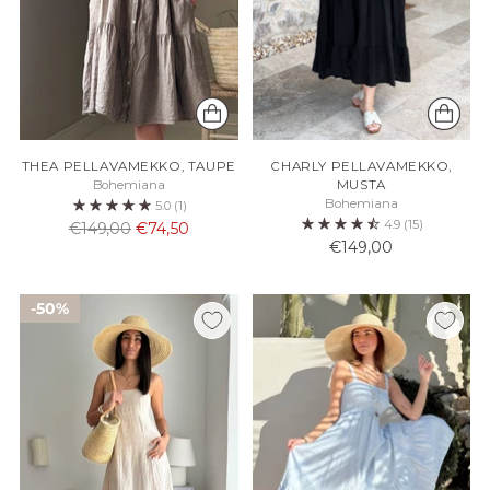
THEA PELLAVAMEKKO, TAUPE
CHARLY PELLAVAMEKKO,
Bohemiana
MUSTA
Bohemiana
5.0
(1)
4.9
(15)
Normaali
€149,00
€74,50
€149,00
hinta
50%