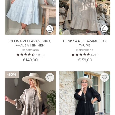
CELINA PELLAVAMEKKO,
BENISSA PELLAVAMEKKO,
VAALEANSININEN
TAUPE
Bohemiana
Bohemiana
4.9
(11)
5.0
(1)
€149,00
€159,00
50%