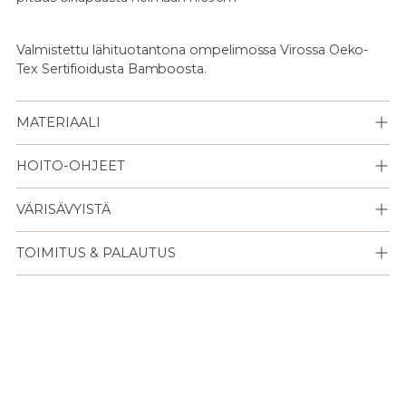
Valmistettu lähituotantona ompelimossa Virossa Oeko-
Tex Sertifioidusta Bamboosta.
MATERIAALI
HOITO-OHJEET
VÄRISÄVYISTÄ
TOIMITUS & PALAUTUS
Lisään
tuotteen
ostoskoriisi