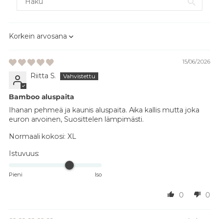
Sort by
15/06/2026
Riitta S.
Bamboo aluspaita
Ihanan pehmeä ja kaunis aluspaita. Aika kallis mutta joka
euron arvoinen, Suosittelen lämpimästi.
Normaali kokosi:
XL
Istuvuus:
Pieni
Iso
0
0