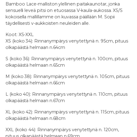
Bamboo Lace-malliston ylellinen paitakaunotar, jonka
sensuelli leveä pitsi on etuosassa V-kaula-aukossa. XS/S
kokoisella mallillamme on kuvassa päällään M. Sopii
täydellisesti v-aukkoisten neuleiden alle.
Koot: XS-XXL
XS (koko 34): Rinnanympärys venytettynä n. 95cm, pituus
olkapäästä helmaan n.64cm
S (koko 36): Rinnanympärys venytettynä n. 100cm, pituus
olkapäästä helmaan n.65cm
M (koko 38): Rinnanympärys venytettynä n. 105cm, pituus
olkapäästä helmaan n.66cm
L (koko 40): Rinnanympärys venytettynä n. 110
cm, pituus
olkapäästä helmaan n.67cm
XL (koko 42): Rinnanympärys venytettynä n. 115cm, pituus
olkapäästä helmaan n.68cm
XXL (koko 44): Rinnanympärys venytettynä n. 120cm,
pituus olkapäästä helmaan n.69cm