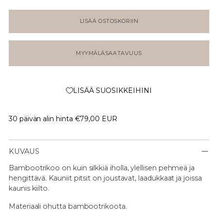
LISÄÄ OSTOSKORIIN
MYYMÄLÄSAATAVUUS
LISÄÄ SUOSIKKEIHINI
30 päivän alin hinta
€79,00 EUR
KUVAUS
Bambootrikoo on kuin silkkiä iholla, ylellisen pehmeä ja
hengittävä. Kauniit pitsit on joustavat, laadukkaat ja joissa
kaunis kiilto.
Materiaali ohutta bambootrikoota.