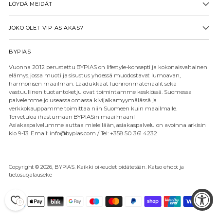
LÖYDÄ MEIDÄT
JOKO OLET VIP-ASIAKAS?
BYPIAS
Vuonna 2012 perustettu BYPIAS on lifestyle-konsepti ja kokonaisvaltainen
elämys, jossa muoti ja sisustus yhdessä muodostavat lumoavan,
harmonisen maailman. Laadukkaat luonnonmateriaalit sekä
vastuullinen tuotantoketju ovat toimintamme keskiössä. Suomessa
palvelemme jo useassa omassa kivijalkamyymälässä ja
verkkokauppamme toimittaa niin Suomeen kuin maailmalle.
Tervetuloa ihastumaan BYPIASin maailmaan!
Asiakaspalvelumme auttaa mielellään, asiakaspalvelu on avoinna arkisin
klo 9-13. Email: info@bypias.com / Tel: +358 50 361 4232
Copyright © 2026,
BYPIAS
. Kaikki oikeudet pidätetään. Katso ehdot ja
tietosuojalauseke
0