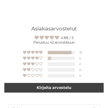
Asiakasarvostelut
4.88 / 5
Perustuu 42 arvosteluun
37
5
0
0
0
Kirjoita arvostelu