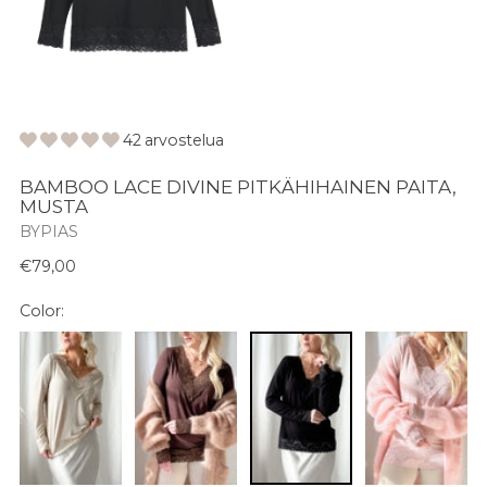
42 arvostelua
BAMBOO LACE DIVINE PITKÄHIHAINEN PAITA,
MUSTA
BYPIAS
Normaali
€79,00
hinta
Color: