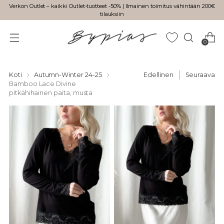
Verkon Outlet – kaikki Outlet-tuotteet -50% | Ilmainen toimitus vähintään 200€
tilauksiin
0
Koti
Autumn-Winter 24-25
Edellinen
Seuraava
Bamboo Lace Divine
pitkähihainen paita, musta