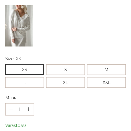
Size:
XS
XS
S
M
L
XL
XXL
Määrä
Määrä
Varastossa