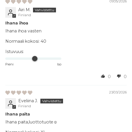
01/05/2026
Airi M.
Finland
Ihana ihoa
Ihana ihoa vasten
Normaali kokosi:
40
Istuvuus:
Pieni
Iso
0
0
23/03/2026
Eveliina J.
Finland
Ihana paita
Ihana paita,luottotuote☺️