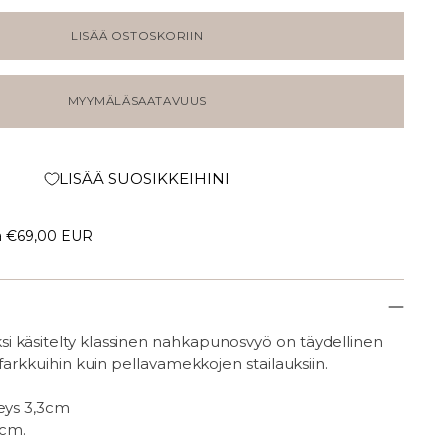
LISÄÄ OSTOSKORIIN
MYYMÄLÄSAATAVUUS
LISÄÄ SUOSIKKEIHINI
a
€69,00 EUR
i käsitelty klassinen nahkapunosvyö
on täydellinen
 farkkuihin kuin pellavamekkojen stailauksiin.
veys 3,3cm
5cm.