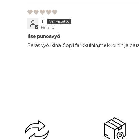
T.
Finland
Ilse punosvyö
Paras vyö ikinä. Sopii farkkuihin,mekkoihin ja paras