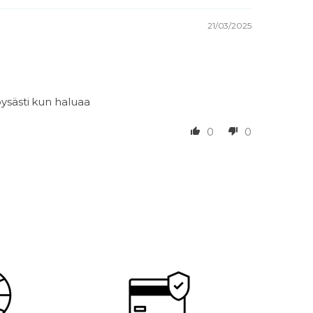
21/03/2025
löysästi kun haluaa
0
0