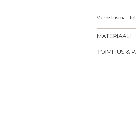
Valmistusmaa Inti
MATERIAALI
TOIMITUS & 
Lisään
tuotteen
ostoskoriisi