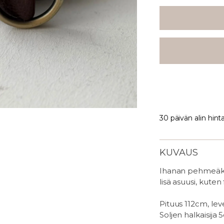
30 päivän alin hint
KUVAUS
Ihanan pehmeäks
lisä asuusi, kuten
Pituus 112cm, le
Soljen halkaisija 