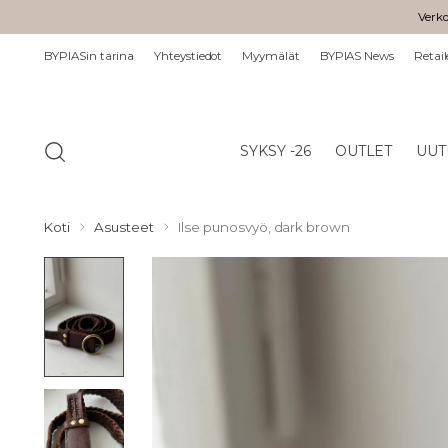
Verko
BYPIASin tarina
Yhteystiedot
Myymälät
BYPIAS News
Retail
SYKSY -26
OUTLET
UUT
Koti
Asusteet
Ilse punosvyö, dark brown