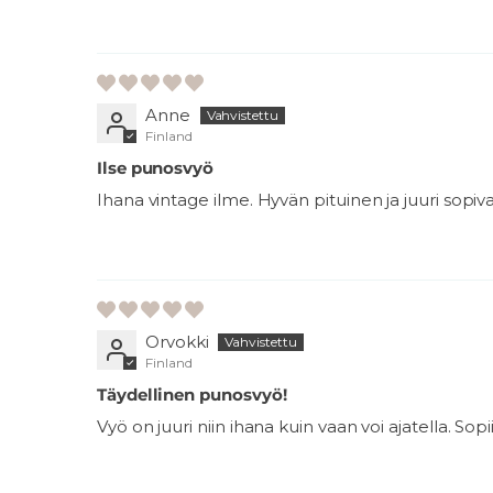
Anne
Finland
Ilse punosvyö
Ihana vintage ilme. Hyvän pituinen ja juuri sopiv
Orvokki
Finland
Täydellinen punosvyö!
Vyö on juuri niin ihana kuin vaan voi ajatella. Sop