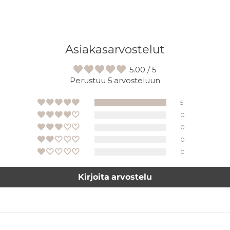
Asiakasarvostelut
5.00 / 5
Perustuu 5 arvosteluun
5
0
0
0
0
Kirjoita arvostelu