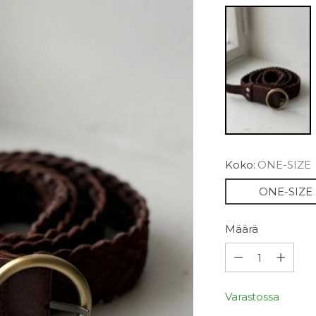
Koko:
ONE-SIZE
ONE-SIZE
Määrä
Määrä
Varastossa