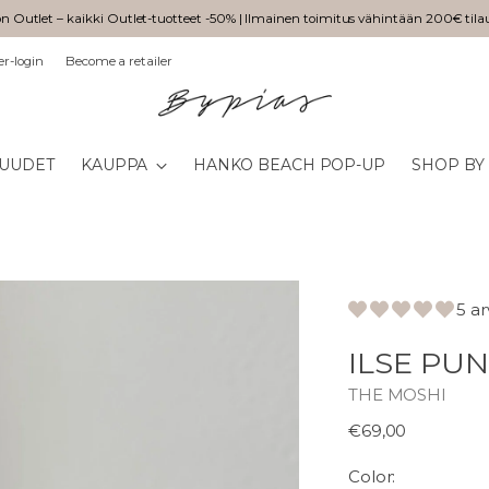
n Outlet – kaikki Outlet-tuotteet -50% | Ilmainen toimitus vähintään 200€ tila
er-login
Become a retailer
UUDET
KAUPPA
HANKO BEACH POP-UP
SHOP BY
5 a
ILSE PU
THE MOSHI
Normaali
€69,00
hinta
Color: