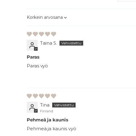
Sort by
Taina S.
Paras
Paras vyö
Tina
Finland
Pehmeä ja kaunis
Pehmeä ja kaunis vyö