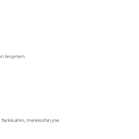
an levyinen.
ii farkkuihin, mekkoihin jne.