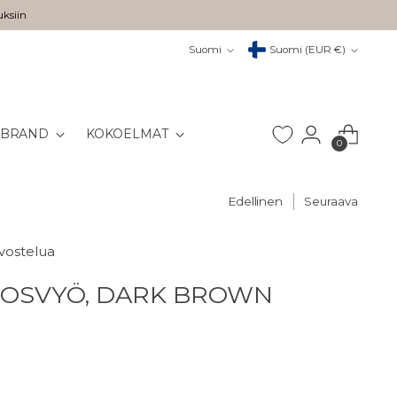
uksiin
Kieli
Valuutta
Suomi
Suomi (EUR €)
 BRAND
KOKOELMAT
0
Edellinen
Seuraava
rvostelua
NOSVYÖ, DARK BROWN