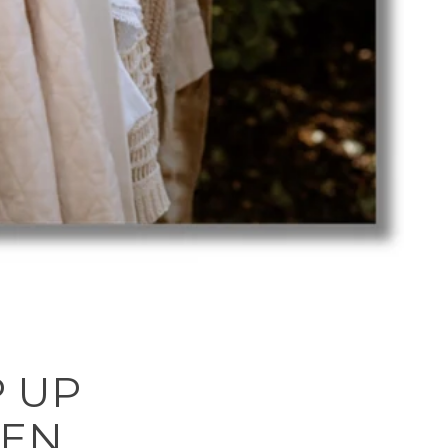
 UP
EEN