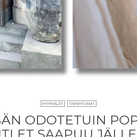
MYYMÄLÄT
TAPAHTUMAT
SÄN ODOTETUIN POP
TLET SAAPUU JÄLL