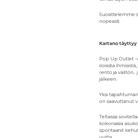
Suosittelemme sa
nopeasti.
Kartano täyttyy
Pop Up Outlet -
iloisista ihmisis
rento ja välitön,
jälkeen.
Yksi tapahtuman 
on saavuttanut 
Teltassa sovitell
kokonaisia asuko
spontaanit kehut,
uutta.