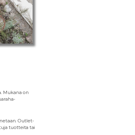
ta. Mukana on
saraha-
nnetaan. Outlet-
ja tuotteita tai