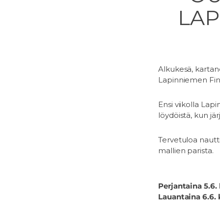
LAP
Alkukesä, kartano
Lapinniemen Fin
Ensi viikolla La
löydöistä, kun 
Tervetuloa nautt
mallien parista.
Perjantaina 5.6. 
Lauantaina 6.6. k