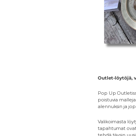
Outlet-löytöjä, 
Pop Up Outletiss
poistuvia malleja
alennuksin ja jop
Valikoimasta löyt
tapahtumat ovatk
tehdä täysin uusi