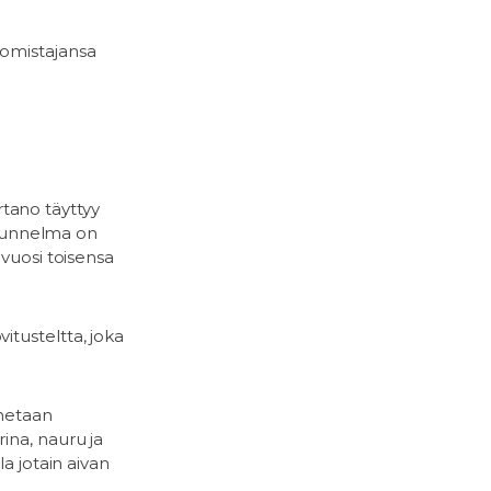
 omistajansa
tano täyttyy
. Tunnelma on
 vuosi toisensa
tusteltta, joka
nnetaan
ina, nauru ja
a jotain aivan