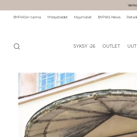
Verko
BYPIASin tarina
Yhteystiedot
Myymälät
BYPIAS News
Retail
SYKSY -26
OUTLET
UUT