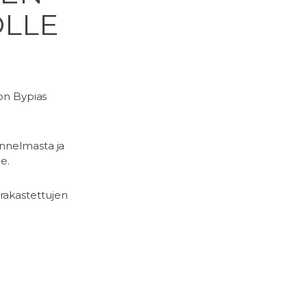
OLLE
 on Bypias
unnelmasta ja
e.
rakastettujen