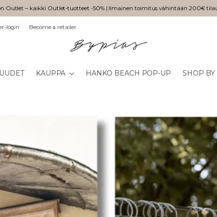
n Outlet – kaikki Outlet-tuotteet -50% | Ilmainen toimitus vähintään 200€ tila
er-login
Become a retailer
UUDET
KAUPPA
HANKO BEACH POP-UP
SHOP BY