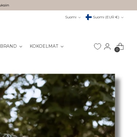
uksiin
Kieli
Valuutta
Suomi
Suomi (EUR €)
 BRAND
KOKOELMAT
0