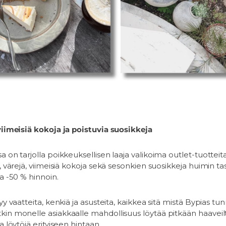
viimeisiä kokoja ja poistuvia suosikkeja
a on tarjolla poikkeuksellisen laaja valikoima outlet-tuottei
, värejä, viimeisiä kokoja sekä sesonkien suosikkeja huimin ta
a -50 % hinnoin.
yy vaatteita, kenkiä ja asusteita, kaikkea sitä mistä Bypias tu
in monelle asiakkaalle mahdollisuus löytää pitkään haaveiltu
a löytöjä erityiseen hintaan.