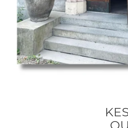
KE
OU