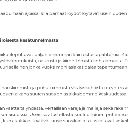
apumaan ajoissa, sillä parhaat löydöt löytävät usein uuden
 iloisesta kesätunnelmasta
viikonloput ovat paljon enemmän kuin ostostapahtumia. Kar
tä, ystäväporukoista, naurusta ja kiireettömistä kohtaamisista
 juuri sellainen jonka vuoksi moni asiakas palaa tapahtumaan
hauskimmista ja puhutuimmista yksityiskohdista on yhteissovi
vuosien aikana suuren suosion asiakkaidemme keskuudessa.
aan vaatteita yhdessä, vertaillaan värejä ja malleja sekä rake
konaisuuksia. Usein sovitusteltasta kuuluu iloinen puheensor
 kun asiakkaat löytävät uusia suosikkeja tai uskaltavat kokeill